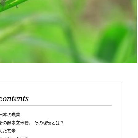
contents
日本の農業
培の酵素玄米粉。 その秘密とは？
えた玄米