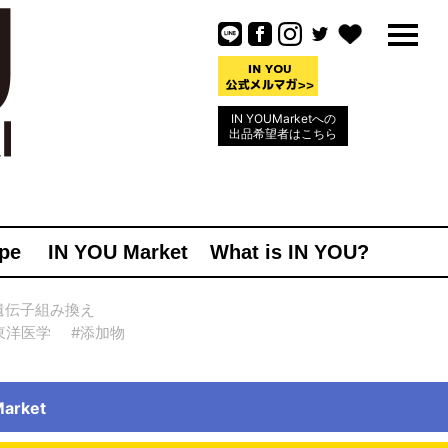
IN YOUMarketへの
出品希望者はこちら
pe
IN YOU Market
What is IN YOU?
遺伝子組み換え
東洋医学
#添加物
rket