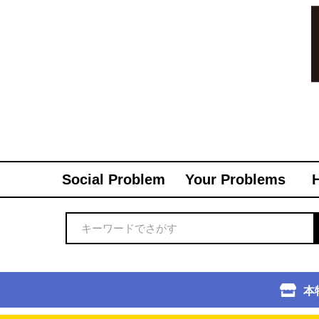
Social Problem
Your Problems
本