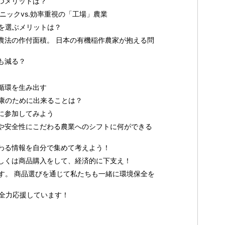
つメリットは？
ニックvs.効率重視の「工場」農業
を選ぶメリットは？
農法の作付面積。 日本の有機稲作農家が抱える問
も減る？
循環を生み出す
康のために出来ることは？
に参加してみよう
や安全性にこだわる農業へのシフトに何ができる
わる情報を自分で集めて考えよう！
しくは商品購入をして、経済的に下支え！
す。 商品選びを通じて私たちも一緒に環境保全を
農家を全力応援しています！