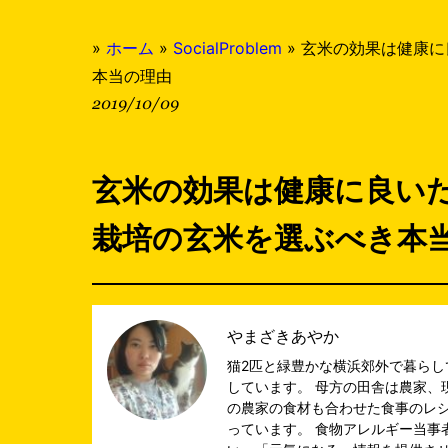
»
ホーム
»
SocialProblem
»
玄米の効果は健康に
本当の理由
2019/10/09
玄米の効果は健康に良い
栽培の玄米を選ぶべき本
やまざきあやか
猫2匹と緑豊かな横浜郊外で暮ら
しています。 母方の田舎は農家、
の農家の食材も合わせた食事のレ
っています。 食物アレルギー当事