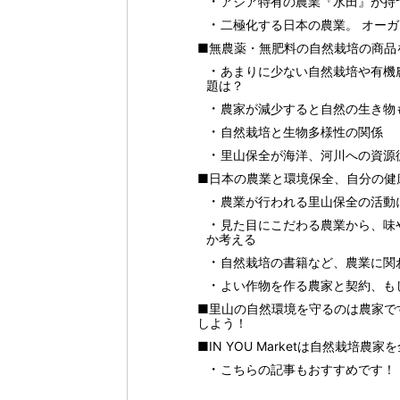
アジア特有の農業『水田』が持
二極化する日本の農業。 オーガ
■無農薬・無肥料の自然栽培の商品
あまりに少ない自然栽培や有機
題は？
農家が減少すると自然の生き物
自然栽培と生物多様性の関係
里山保全が海洋、河川への資源
■日本の農業と環境保全、自分の健
農業が行われる里山保全の活動
見た目にこだわる農業から、味
か考える
自然栽培の書籍など、農業に関
よい作物を作る農家と契約、も
■里山の自然環境を守るのは農家で
しよう！
■IN YOU Marketは自然栽培
こちらの記事もおすすめです！