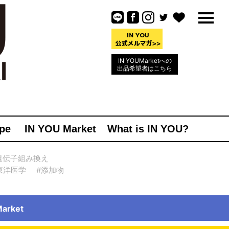
IN YOUMarketへの
出品希望者はこちら
pe
IN YOU Market
What is IN YOU?
遺伝子組み換え
東洋医学
#添加物
rket