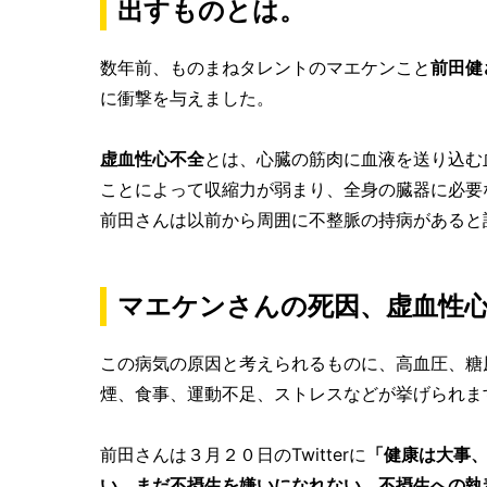
出すものとは。
数年前、ものまねタレントのマエケンこと
前田健
に衝撃を与えました。
虚血性心不全
とは、心臓の筋肉に血液を送り込む
ことによって収縮力が弱まり、全身の臓器に必要
前田さんは以前から周囲に不整脈の持病があると
マエケンさんの死因、虚血性
この病気の原因と考えられるものに、高血圧、糖
煙、食事、運動不足、ストレスなどが挙げられま
前田さんは３月２０日のTwitterに
「健康は大事
い。まだ不摂生を嫌いになれない。不摂生への執