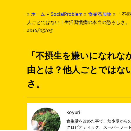
»
ホーム
»
SocialProblem
»
食品添加物
»
「不摂
人ごとではない！生活習慣病の本当の恐ろしさ。
2016/05/05
「不摂生を嫌いになれな
由とは？他人ごとではな
さ。
Koyuri
食生活を改めた事で、幼少期からの
クロビオティック、スーパーフー