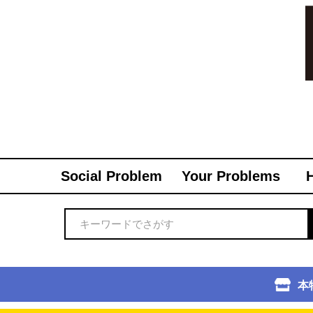
Social Problem
Your Problems
本