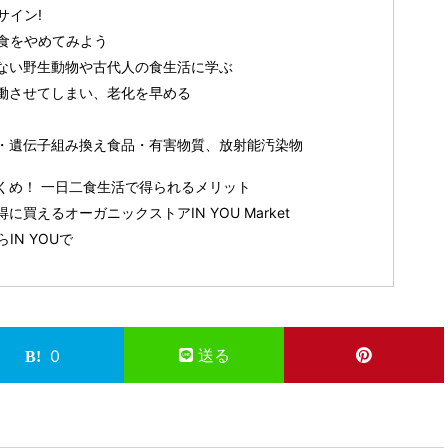
サイン!
食をやめてみよう
ない野生動物や古代人の食生活に学ぶ
働させてしまい、老化を早める
・遺伝子組み換え食品・有害物質、放射能汚染物
くめ！ 一日二食生活で得られるメリット
買えるオーガニックストアIN YOU Market
N YOUで
送る
0