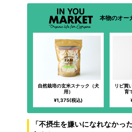
本物のオー
自然栽培の玄米スナック（犬
リピ買
用）
育
¥1,375(税込)
「不摂生を嫌いになれなかっ