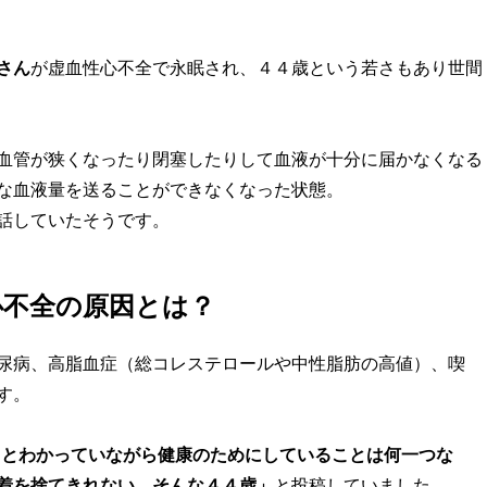
さん
が虚血性心不全で永眠され、４４歳という若さもあり世間
血管が狭くなったり閉塞したりして血液が十分に届かなくなる
な血液量を送ることができなくなった状態。
話していたそうです。
心不全の原因とは？
尿病、高脂血症（総コレステロールや中性脂肪の高値）、喫
す。
、とわかっていながら健康のためにしていることは何一つな
着を捨てきれない。そんな４４歳」
と投稿していました。