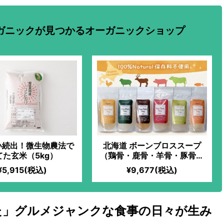
ガニックが見つかるオーガニックショップ
い続出！微生物農法で
北海道 ボーンブロススープ
てた玄米（5kg）
（鶏骨・鹿骨・羊骨・豚骨・
牛骨・魚骨）6種セット
¥5,915(税込)
¥9,677(税込)
た」グルメジャンクな食事の日々が生み