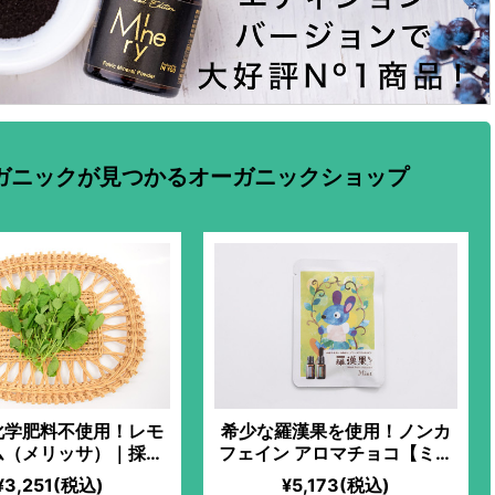
ガニックが見つかるオーガニックショップ
化学肥料不使用！レモ
希少な羅漢果を使用！ノンカ
ム（メリッサ）｜採れ
フェイン アロマチョコ【ミン
届け！別名“長寿のハ
ト】
¥3,251(税込)
¥5,173(税込)