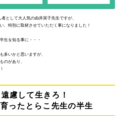
呼ばれており、記憶力
機能の維持をサポート
トレスを和らげる効果
も！
一人者として大人気の由井寅子先生ですが、
い、特別に取材させていただく事になりました！
半生を知る事に・・・
も多いかと思いますが、
ものがあり、
！
ら遠慮して生きろ！
と育ったとらこ先生の半生