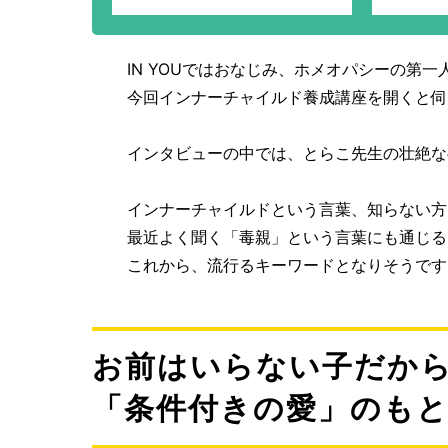
る”ドレッシング！お野菜やお
ーブ”と
魚などとも相性抜群！
や学習
し、ス
IN YOUではおなじみ、ホメオパシーの第
今回インナーチャイルド養成講座を開くと伺
インタビューの中では、とらこ先生の壮絶な
インナーチャイルドという言葉、知らない方
最近よく聞く「毒親」という言葉にも通じる
これから、流行るキーワードとなりそうです
お前はいらない子だか
「条件付きの愛」のも