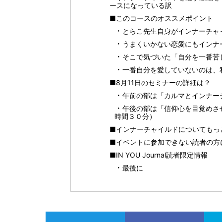
ースになっている訳
■このコースのオススメポイント
とらこ先生自身がインナーチャ
うまくいかない恋愛にもインナ
そこで気づいた「自分を一番苦
一番自分を愛していないのは、
■8月11日のセミナーの詳細は？
午前の部は「カルマとインナー
午後の部は「信仰心を目覚めさ
時間３０分）
■インナーチャイルドについてもっ
■イベントに参加できない読者の方
■IN YOU Journal読者限定情報
最後に