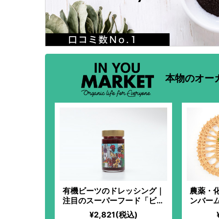
本物のオー
有機ビーツのドレッシング｜
農薬・
注目のスーパーフード「ビー
ンバー
ツ」を使った、新感覚の“食べ
たてをお
¥2,821(税込)