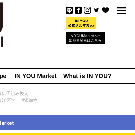
IN YOUMarketへの
出品希望者はこちら
pe
IN YOU Market
What is IN YOU?
遺伝子組み換え
東洋医学
#添加物
rket