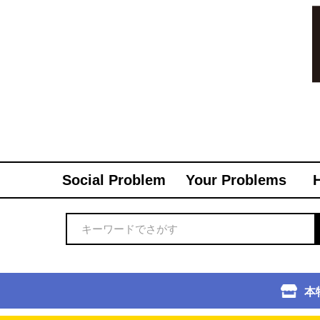
Social Problem
Your Problems
本