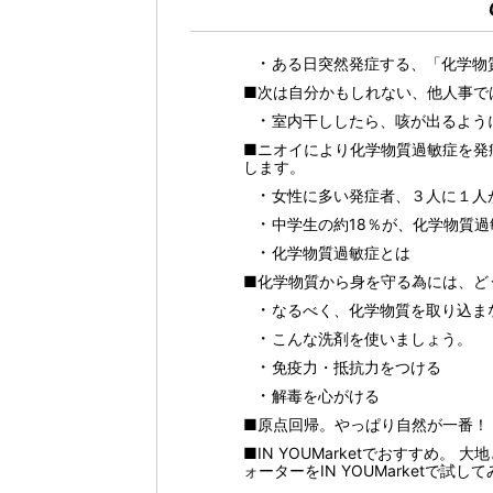
ある日突然発症する、「化学物
■次は自分かもしれない、他人事で
室内干ししたら、咳が出るよう
■ニオイにより化学物質過敏症を発
します。
女性に多い発症者、３人に１人
中学生の約18％が、化学物質
化学物質過敏症とは
■化学物質から身を守る為には、ど
なるべく、化学物質を取り込ま
こんな洗剤を使いましょう。
免疫力・抵抗力をつける
解毒を心がける
■原点回帰。やっぱり自然が一番！
■IN YOUMarketでおすすめ
ォーターをIN YOUMarketで試し