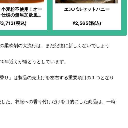
・小麦粉不使用！オー
エスパルセットハニー
ク仕様の無添加欧風ベ
レー｜【 IN YOU
¥3,713(税込)
¥2,565(税込)
ET限定】「化学過敏症
ために、美味しいお料
べさせてあげたい」と
いから始まった、全原
の柔軟剤の大流行は、まだ記憶に新しくないでしょう
ーガニックのフレンチ
用する油は小さじ1杯
とってもヘルシーなの
10年近くが経とうとしています。
わらず、驚くほどのコ
旨味が味わえる！
香り」は製品の売上げを左右する重要項目の１つとなり
発売した、衣服への香り付けだけを目的にした商品は、一時