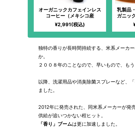
オーガニックカフェインレス
乳製品
コーヒー（メキシコ産
ガニッ
ジカ
¥2,991(税込)
MARK
の妻の
理を食
いう想
独特の香りが長時間持続する、米系メーカー
材料オ
か。
料理！使
のみ！
２００８年のことなので、早いもので、もう
にも関
クと
以降、洗濯用品や消臭除菌スプレーなど、「
ました。
2012年に発売された、同米系メーカーが
供給が追いつかない程ヒット。
「香り」ブーム
は更に加速しました。