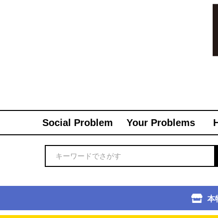
Social Problem
Your Problems
本