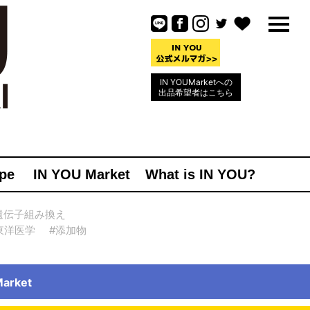
IN YOUMarketへの
出品希望者はこちら
pe
IN YOU Market
What is IN YOU?
遺伝子組み換え
東洋医学
#添加物
rket