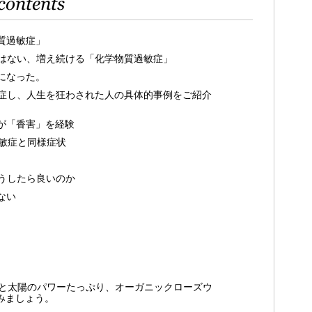
contents
質過敏症」
はない、増え続ける「化学物質過敏症」
になった。
症し、人生を狂わされた人の具体的事例をご紹介
が「香害」を経験
過敏症と同様症状
うしたら良いのか
ない
。 大地と太陽のパワーたっぷり、オーガニックローズウ
てみましょう。