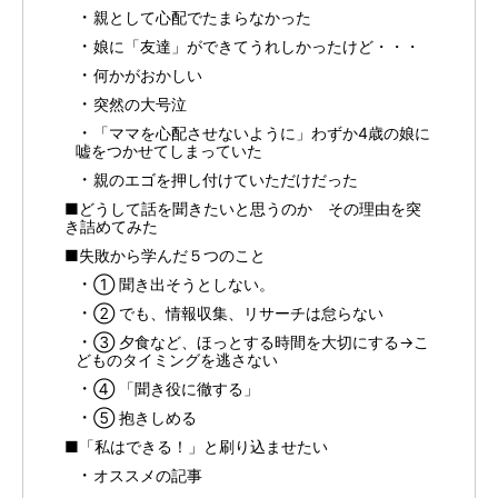
親として心配でたまらなかった
娘に「友達」ができてうれしかったけど・・・
何かがおかしい
突然の大号泣
「ママを心配させないように」わずか4歳の娘に
嘘をつかせてしまっていた
親のエゴを押し付けていただけだった
■どうして話を聞きたいと思うのか その理由を突
き詰めてみた
■失敗から学んだ５つのこと
① 聞き出そうとしない。
② でも、情報収集、リサーチは怠らない
③ 夕食など、ほっとする時間を大切にする→こ
どものタイミングを逃さない
④ 「聞き役に徹する」
⑤ 抱きしめる
■「私はできる！」と刷り込ませたい
オススメの記事