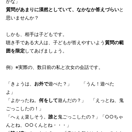
かな」
質問があまりに漠然としていて、なかなか答えづらい
と
思いませんか？
しかも、相手は子どもです。
聴き手である大人は、子どもが答えやすいよう
質問の範
囲を限定
してあげましょう。
例）※実際の、数日前の私と次女の会話です。
「きょうは、
お外で
遊べた？」 「うん！遊べた
よ」
「よかったね。
何をして
遊んだの？」 「えっとね、鬼
ごっこしたの！」
「へぇぇ楽しそう。
誰と
鬼ごっこしたの？」「○○ちゃ
んとね、○○くんとね・・・」