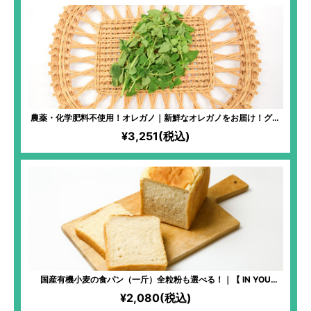
農薬・化学肥料不使用！オレガノ｜新鮮なオレガノをお届け！グリ
ル料理や煮込み料理の仕上げに加えたり、ピザやパスタソースに加
¥3,251(税込)
えたりと、活用度大！
国産有機小麦の食パン（一斤）全粒粉も選べる！｜【 IN YOU
MARKET限定】化学物質過敏症の方も安心して食べられるパンを！
¥2,080(税込)
全原材料有機！湧き水「景勝清水」と高価ななずなの塩を使用する