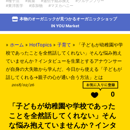
#種子法
#農薬
#遺伝子組み換え
#グルテンフリー
#東洋医学
#添加物
#マヌカハニー
本物のオーガニックが見つかるオーガニックショップ
IN YOU Market
»
ホーム
»
HotTopics
»
子育て
»
「子どもが幼稚園や学
校であったことを全然話してくれない」そんな悩み抱え
ていませんか？インタビューを生業とするアナウンサー
が自身の大失敗から学んだ、今日から使える「子どもが
話してくれる→親子の心が通い合う方法」とは
2018/02/26
0
「子どもが幼稚園や学校であった
ことを全然話してくれない」そん
な悩み抱えていませんか？インタ