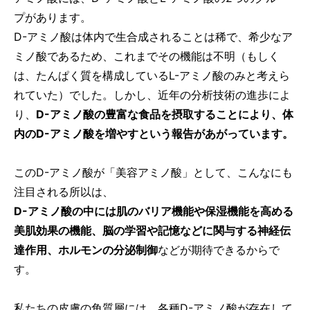
プがあります。
D-アミノ酸は体内で生合成されることは稀で、希少なア
ミノ酸であるため、これまでその機能は不明（もしく
は、たんぱく質を構成しているL-アミノ酸のみと考えら
れていた）でした。しかし、近年の分析技術の進歩によ
り、
D-アミノ酸の豊富な食品を摂取することにより、体
内のD-アミノ酸を増やすという報告があがっています。
このD-アミノ酸が「美容アミノ酸」として、こんなにも
注目される所以は、
D-アミノ酸の中には肌のバリア機能や保湿機能を高める
美肌効果の機能、脳の学習や記憶などに関与する神経伝
達作用、ホルモンの分泌制御
などが期待できるからで
す。
私たちの皮膚の角質層には、各種D-アミノ酸が存在して