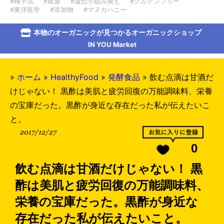
#種子法
#農薬
#遺伝子組み換え
#グルテンフリー
#東洋医学
#添加物
#マヌカハニー
本物のオーガニックが見つかるオーガニックショップ
IN YOU Market
»
ホーム
»
HealthyFood
»
発酵食品
»
飲む点滴は甘酒だ
けじゃない！ 黒酢は美肌と疲労回復の万能調味料、栄養
の宝庫だった。黒酢が身近な存在だった私が伝えたいこ
と。
2017/12/27
0
飲む点滴は甘酒だけじゃない！ 黒
酢は美肌と疲労回復の万能調味料、
栄養の宝庫だった。黒酢が身近な
存在だった私が伝えたいこと。