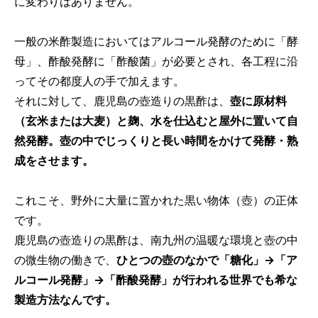
に変わりはありません。
一般の米酢製造においてはアルコール発酵のために「酵
母」、酢酸発酵に「酢酸菌」が必要とされ、各工程に沿
ってその都度人の手で加えます。
それに対して、鹿児島の壺造りの黒酢は、
壺に原材料
（玄米または大麦）と麹、水を仕込むと屋外に置いて自
然発酵。壺の中でじっくりと長い時間をかけて発酵・熟
成をさせます。
これこそ、野外に大量に置かれた黒い物体（壺）の正体
です。
鹿児島の壺造りの黒酢は、南九州の温暖な環境と壺の中
の微生物の働きで、
ひとつの壺のなかで「糖化」→「ア
ルコール発酵」→「酢酸発酵」が行われる世界でも希な
製造方法なんです。