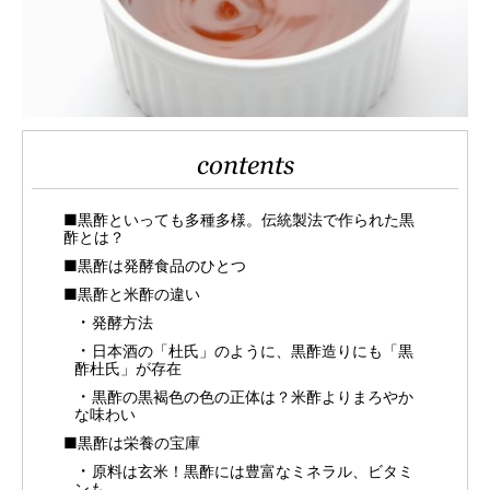
contents
■黒酢といっても多種多様。伝統製法で作られた黒
酢とは？
■黒酢は発酵食品のひとつ
■黒酢と米酢の違い
発酵方法
日本酒の「杜氏」のように、黒酢造りにも「黒
酢杜氏」が存在
黒酢の黒褐色の色の正体は？米酢よりまろやか
な味わい
■黒酢は栄養の宝庫
原料は玄米！黒酢には豊富なミネラル、ビタミ
ンも