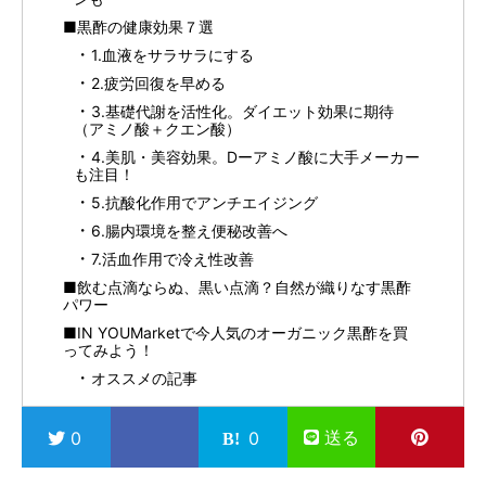
■黒酢の健康効果７選
1.血液をサラサラにする
2.疲労回復を早める
3.基礎代謝を活性化。ダイエット効果に期待
（アミノ酸＋クエン酸）
4.美肌・美容効果。Dーアミノ酸に大手メーカー
も注目！
5.抗酸化作用でアンチエイジング
6.腸内環境を整え便秘改善へ
7.活血作用で冷え性改善
■飲む点滴ならぬ、黒い点滴？自然が織りなす黒酢
パワー
■IN YOUMarketで今人気のオーガニック黒酢を買
ってみよう！
オススメの記事
送る
0
0