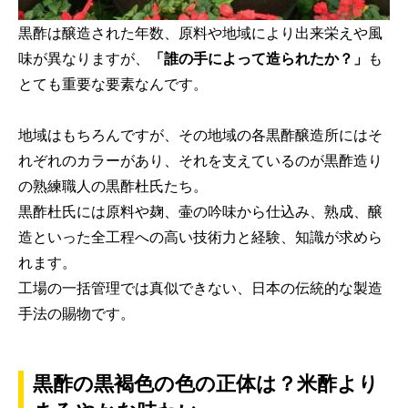
黒酢は醸造された年数、原料や地域により出来栄えや風
味が異なりますが、
「誰の手によって造られたか？」
も
とても重要な要素なんです。
地域はもちろんですが、その地域の各黒酢醸造所にはそ
れぞれのカラーがあり、それを支えているのが黒酢造り
の熟練職人の黒酢杜氏たち。
黒酢杜氏には原料や麹、壷の吟味から仕込み、熟成、醸
造といった全工程への高い技術力と経験、知識が求めら
れます。
工場の一括管理では真似できない、日本の伝統的な製造
手法の賜物です。
黒酢の黒褐色の色の正体は？米酢より