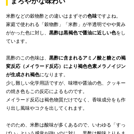
まろやかな味わい
米酢などの穀物酢との違いはまずその
色味
ですよね。
家庭で使われる「穀物酢」「米酢」が半透明でやや黄み
がかった色に対し、
黒酢は黒褐色で醤油に近しい色
をし
ています。
黒酢のこの色味は、
黒酢に含まれるアミノ酸と糖との褐
変反応（メイラード反応）により褐色色素メラノイジン
が生成され褐色
になります。
少し難しい化学用語ですが、味噌や醤油の色、クッキー
の焼き色もこの反応によるものです。
メイラード反応は褐色物質だけでなく、香味成分をも作
り出し風味やコクを出してくれます。
そのため、米酢は酸味が多くあるので、いわゆる「すっ
ぱい」という感覚が強いのに対し、黒酢は酸味よりもま