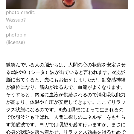
photo credit:
Wassup?
via
photopin
(license)
微笑んでいる人の脳からは、人間の心の状態を安定させ
るα波やθ（シータ）波が出ていると言われます。α波が
脳に出てくると、先にもお伝えしましたが、副交感神経
が優位になり、筋肉がゆるんで、血流がよくなります。
そうすると、内臓に血液が供給されるので消化吸収能力
が高まり、体温や血圧が安定してきます。ここでリラッ
クス状態になるのです。θ波は瞑想によって生まれるの
で瞑想波とも呼ばれ、人間に癒しのエネルギーをもたら
す覚醒波です。ヨガでは瞑想を必ず行いますが、まさに
心身の状態を落ち着かせ、リラックス効果を得るためで