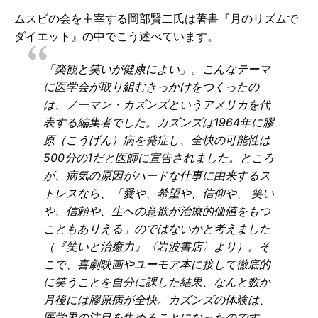
ムスビの会を主宰する岡部賢二氏は著書『月のリズムで
ダイエット』の中でこう述べています。
「楽観と笑いが健康によい」。こんなテーマ
に医学会が取り組むきっかけをつくったの
は、ノーマン・カズンズというアメリカを代
表する編集者でした。カズンズは1964年に膠
原（こうげん）病を発症し、全快の可能性は
500分の1だと医師に宣告されました。ところ
が、病気の原因がハードな仕事に由来するス
トレスなら、「愛や、希望や、信仰や、 笑い
や、信頼や、生への意欲が治療的価値をもつ
こともありえる」のではないかと考えました
（『笑いと治癒力』〈岩波書店〉より）。そ
こで、喜劇映画やユーモア本に接して徹底的
に笑うことを自分に課した結果、なんと数か
月後には膠原病が全快。カズンズの体験は、
医学界の注目を集めることになったのです。