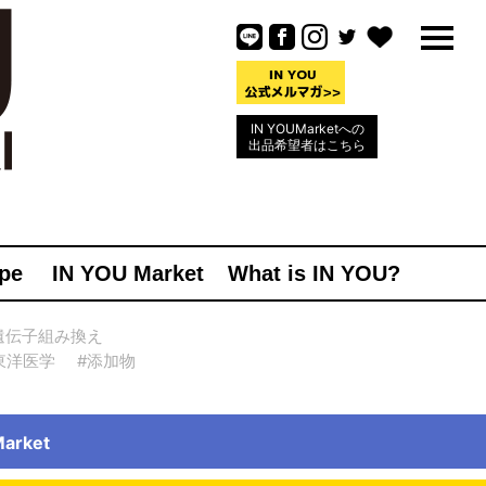
IN YOUMarketへの
出品希望者はこちら
pe
IN YOU Market
What is IN YOU?
遺伝子組み換え
東洋医学
#添加物
rket