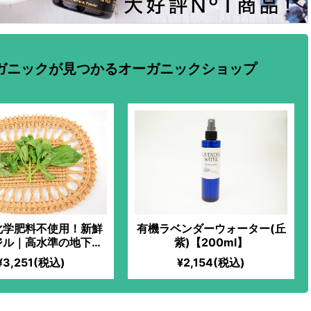
ガニックが見つかるオーガニックショップ
化学肥料不使用！新鮮
有機ラベンダーウォーター(丘
ジル｜高水準の地下水
紫)【200ml】
！ハーブ初心者でも気
¥3,251(税込)
¥2,154(税込)
しめる、アレンジ自在
ッシュバジル！スイー
スタソース、オムレス