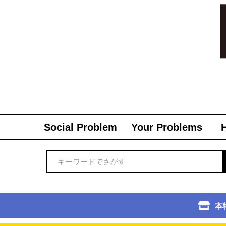
Social Problem
Your Problems
本