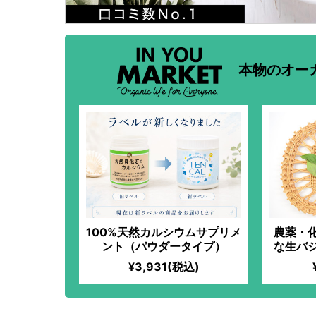
本物のオー
100%天然カルシウムサプリメ
農薬・
ント（パウダータイプ）
な生バ
を使用
¥3,931(税込)
軽に楽
なフレ
ツ、パ