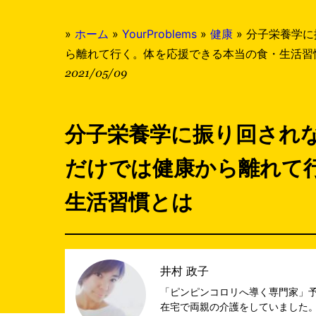
»
ホーム
»
YourProblems
»
健康
»
分子栄養学に
ら離れて行く。体を応援できる本当の食・生活習
2021/05/09
分子栄養学に振り回され
だけでは健康から離れて
生活習慣とは
井村 政子
「ピンピンコロリへ導く専門家」予
在宅で両親の介護をしていました。