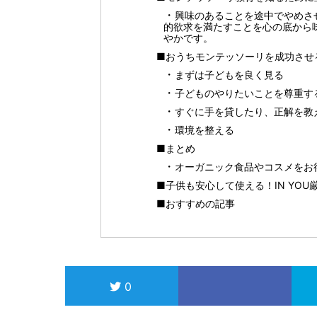
興味のあることを途中でやめさ
的欲求を満たすことを心の底から
やかです。
■おうちモンテッソーリを成功させ
まずは子どもを良く見る
子どものやりたいことを尊重す
すぐに手を貸したり、正解を教
環境を整える
■まとめ
オーガニック食品やコスメをお得に
■子供も安心して使える！IN YO
■おすすめの記事
0