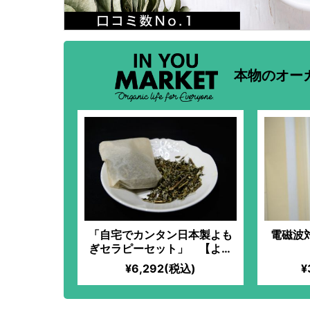
本物のオー
「自宅でカンタン日本製よも
電磁波
ぎセラピーセット」 【よも
ぎパック（20個入）】
¥6,292(税込)
¥