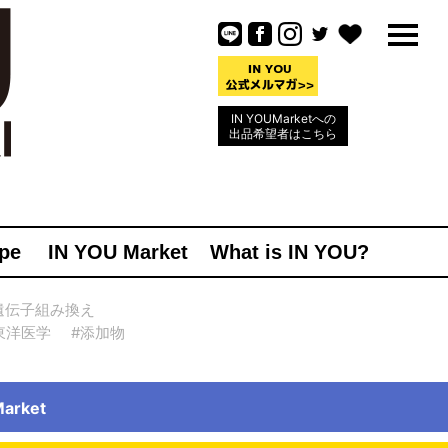
IN YOUMarketへの
出品希望者はこちら
pe
IN YOU Market
What is IN YOU?
遺伝子組み換え
東洋医学
#添加物
rket