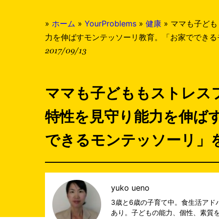
»
ホーム
»
YourProblems
»
健康
»
ママも子ども
力を伸ばすモンテッソーリ教育。「お家でできる
2017/09/13
ママも子どももストレス
特性を見守り能力を伸ば
できるモンテッソーリ」
yuko ueno
3歳と6歳の子育て中。食生活アド
あり。子どもの能力、個性、素質