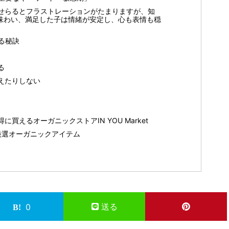
せらるとフラストレーションがたまりますが、知
味わい、満足した子は情緒が安定し、心も表情も穏
る秘訣
る
えたりしない
買えるオーガニックストアIN YOU Market
U厳選オーガニックアイテム
送る
0