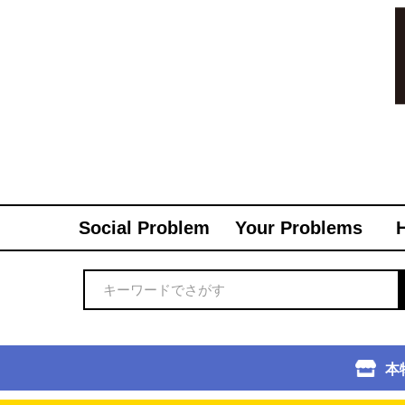
Social Problem
Your Problems
本