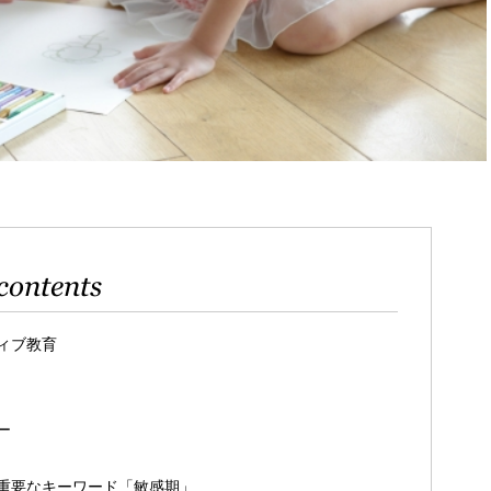
contents
ィブ教育
ー
重要なキーワード「敏感期」