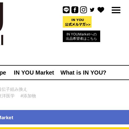
IN YOUMarketへの
出品希望者はこちら
pe
IN YOU Market
What is IN YOU?
遺伝子組み換え
東洋医学
#添加物
rket