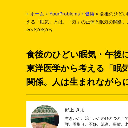
»
ホーム
»
YourProblems
»
健康
»
食後のひどい
える「眠気」とは。「気」の正体と眠気の関係。
2018/08/05
食後のひどい眠気・午後
東洋医学から考える「眠
関係。人は生まれながら
野上 きよ
生きかた、治しかたのひとつとして
護、看取り、不妊、流産、事故、