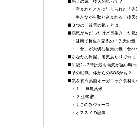
■先天の気 後天の気って？
産まれたときに与えられた「先
生きながら取り込まれる「後天
■３つの「後天の気」とは。
■病気がちだったけど長生きした私
健康で長生き家系の「先天の気
「食」が大切な後天の気「食べ
■あなたの胃腸、暑気あたりで弱っ
■午後2～3時は最も陽気が強い時間
■その眠気、体からのSOSかも？
■気を養う薬膳オーガニック食材を
１ 無農薬米
２ 生蜂蜜
くこのみジュース
オススメの記事