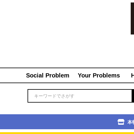
Social Problem
Your Problems
本