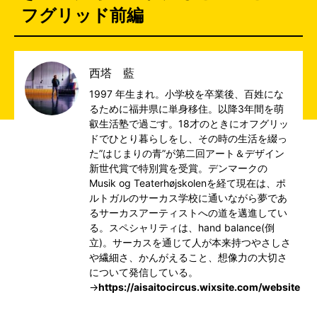
フグリッド前編
西塔 藍
1997 年生まれ。小学校を卒業後、百姓にな
るために福井県に単身移住。以降3年間を萌
叡生活塾で過ごす。18才のときにオフグリッ
ドでひとり暮らしをし、その時の生活を綴っ
た”はじまりの青”が第二回アート＆デザイン
新世代賞で特別賞を受賞。デンマークの
Musik og Teaterhøjskolenを経て現在は、ポ
ルトガルのサーカス学校に通いながら夢であ
るサーカスアーティストへの道を邁進してい
る。スペシャリティは、hand balance(倒
立)。サーカスを通じて人が本来持つやさしさ
や繊細さ、かんがえること、想像力の大切さ
について発信している。
→
https://aisaitocircus.wixsite.com/website