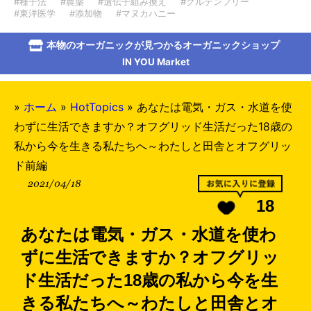
#種子法
#農薬
#遺伝子組み換え
#グルテンフリー
#東洋医学
#添加物
#マヌカハニー
本物のオーガニックが見つかるオーガニックショップ
IN YOU Market
»
ホーム
»
HotTopics
»
あなたは電気・ガス・水道を使
わずに生活できますか？オフグリッド生活だった18歳の
私から今を生きる私たちへ～わたしと田舎とオフグリッ
ド前編
2021/04/18
18
あなたは電気・ガス・水道を使わ
ずに生活できますか？オフグリッ
ド生活だった18歳の私から今を生
きる私たちへ～わたしと田舎とオ