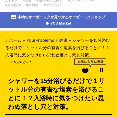
#種子法
#農薬
#遺伝子組み換え
#グルテンフリー
#東洋医学
#添加物
#マヌカハニー
本物のオーガニックが見つかるオーガニックショップ
IN YOU Market
»
ホーム
»
YourProblems
»
健康
»
シャワーを15分浴び
るだけで１リットル分の有害な塩素を浴びることに！？
入浴時に気をつけたい思わぬ落とし穴と対策。
2017/09/20
8
シャワーを15分浴びるだけで１リ
ットル分の有害な塩素を浴びるこ
とに！？入浴時に気をつけたい思
わぬ落とし穴と対策。