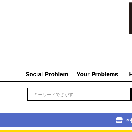
Social Problem
Your Problems
本