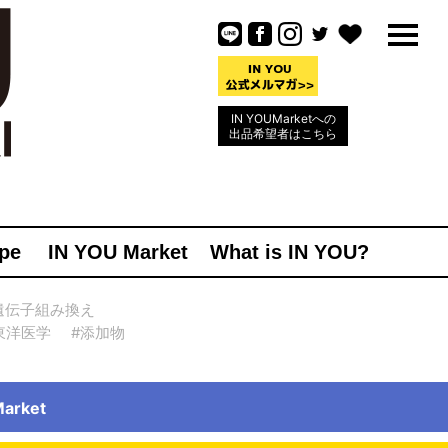
IN YOUMarketへの
出品希望者はこちら
pe
IN YOU Market
What is IN YOU?
遺伝子組み換え
東洋医学
#添加物
rket