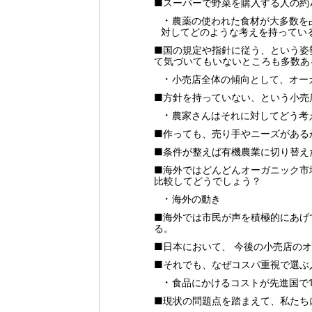
■スーパーで野菜を購入する人の約
農薬の使われた食材が大多数を
対してどのような考えを持ってい
■国の規定や指針に従う、という姿
て気づいてもいないところも多数あ
小売店全体の傾向として、オー
■方針を持っていない、という小売
農家さんはそれに対してどう考
■作っても、売り手やニーズがある
■条件が整えば有機農業に切り替え
■海外ではどんどんオーガニック市
比較してどうでしょう？
海外の動き
■海外では市民が声を積極的にあげ
る。
■日本において、 今後の小売店の
■それでも、なぜコスパ重視で選ぶ
食品にかけるコストが先進国で
■現状の問題点を踏まえて、私たち