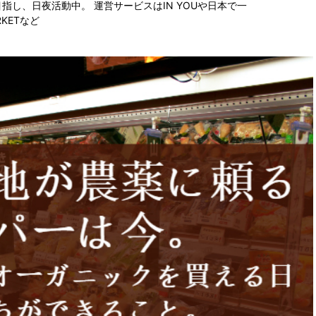
指し、日夜活動中。 運営サービスは
IN YOU
や日本で一
RKET
など