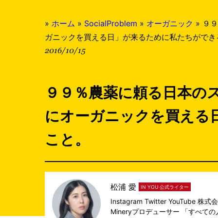
»
ホーム
»
SocialProblem
»
オーガニック
»
９９
ガニックを買える日」が来るために私たちができ
2016/10/15
９９％農薬に頼る日本の
にオーガニックを買える
こと。
松浦 愛
IN YOU 公式ライター
Instagram
Twitter
YouTube
株式会
Mineryプロデューサー 「すべ