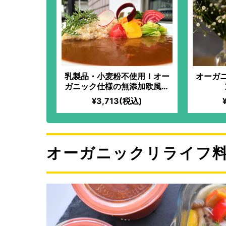
乳製品・小麦粉不使用！オー
オーガ
ガニック仕様の無添加欧風ベ
ジカレー｜【 IN YOU
¥3,713(税込)
MARKET限定】「化学過敏症
の妻のために、美味しいお料
理を食べさせてあげたい」と
いう想いから始まった、全原
材料オーガニックのフレンチ
オーガニックリライフ
料理！使用する油は小さじ1杯
のみ！とってもヘルシーなの
にも関わらず、驚くほどのコ
クと旨味が味わえる！