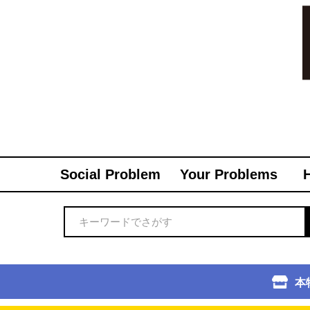
Social Problem
Your Problems
本