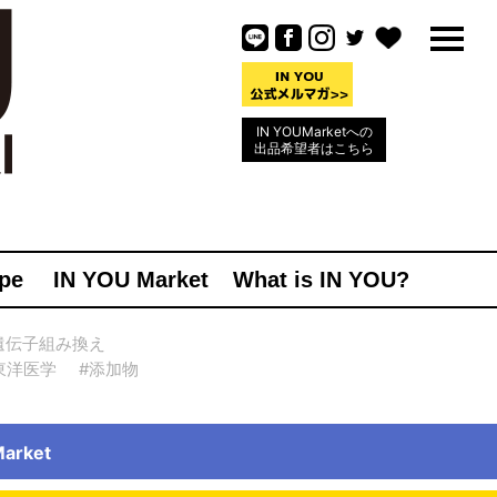
IN YOUMarketへの
出品希望者はこちら
pe
IN YOU Market
What is IN YOU?
遺伝子組み換え
東洋医学
#添加物
rket