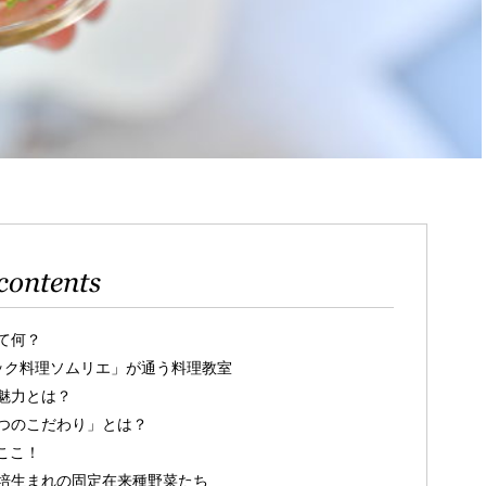
contents
て何？
ニック料理ソムリエ」が通う料理教室
魅力とは？
つのこだわり」とは？
ここ！
培生まれの固定在来種野菜たち