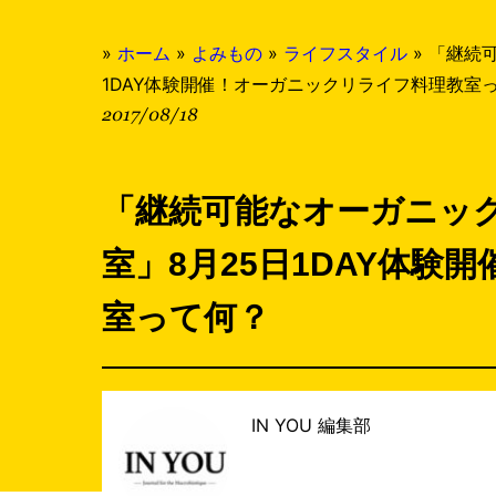
»
ホーム
»
よみもの
»
ライフスタイル
»
「​継続
1DAY体験開催！オーガニックリライフ料理教室
2017/08/18
「​継続可能なオーガニッ
室」8月25日1DAY体
室って何？
IN YOU 編集部