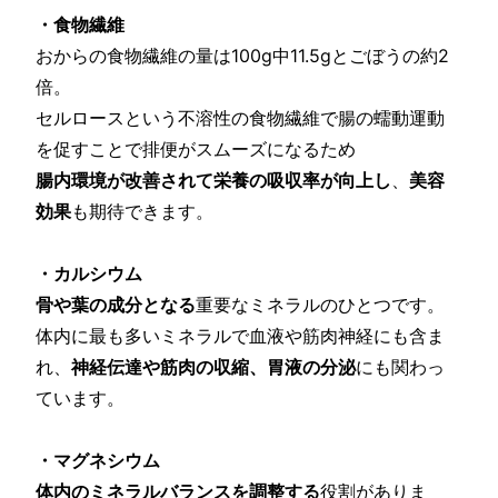
・食物繊維
おからの食物繊維の量は100g中11.5gとごぼうの約2
倍。
セルロースという不溶性の食物繊維で腸の蠕動運動
を促すことで排便がスムーズになるため
腸内環境が改善されて栄養の吸収率が向上し
、
美容
効果
も期待できます。
・カルシウム
骨や葉の成分となる
重要なミネラルのひとつです。
体内に最も多いミネラルで血液や筋肉神経にも含ま
れ、
神経伝達や筋肉の収縮、胃液の分泌
にも関わっ
ています。
・マグネシウム
体内のミネラルバランスを調整する
役割がありま