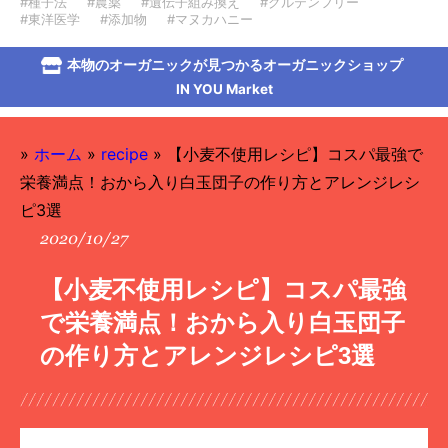
#種子法
#農薬
#遺伝子組み換え
#グルテンフリー
#東洋医学
#添加物
#マヌカハニー
本物のオーガニックが見つかるオーガニックショップ
IN YOU Market
»
ホーム
»
recipe
»
【小麦不使用レシピ】コスパ最強で
栄養満点！おから入り白玉団子の作り方とアレンジレシ
ピ3選
2020/10/27
【小麦不使用レシピ】コスパ最強
で栄養満点！おから入り白玉団子
の作り方とアレンジレシピ3選