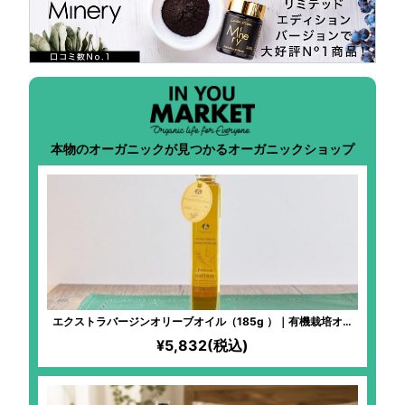
本物のオーガニックが見つかるオーガニックショップ
エクストラバージンオリーブオイル（185g ）｜有機栽培オリ
ーブ100%｜冷凍搾油で鮮度バツグン！生食にピッタリな甘い
¥5,832(税込)
味わいのアルベキーナ種使用！エグみなしですーっと飲める
「オリーブのジュース」！