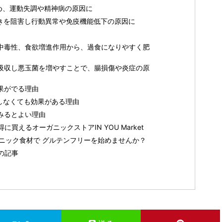
ため、運動失調や精神病の原因に
働きを阻害し行動異常や免疫機能低下の原因に
り中毒性、食欲増進作用から、過食になりやすく肥
ら吸収し悪玉菌を増やすことで、腸損傷や炎症の原
果がでる理由
にしなくても効果がある理由
てみるとよい理由
買えるオーガニックストアIN YOU Market
オーガニック食材で グルテンフリーを始めませんか？
の記事