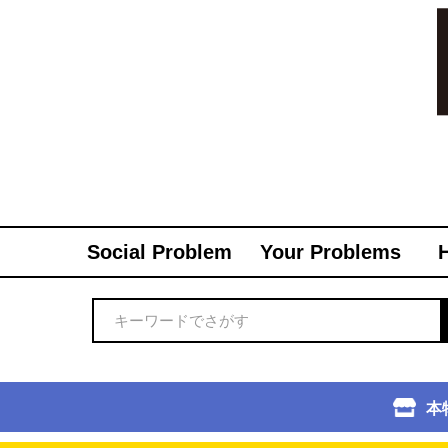
Social Problem
Your Problems
本