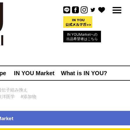
IN YOUMarketへの
出品希望者はこちら
pe
IN YOU Market
What is IN YOU?
遺伝子組み換え
東洋医学
#添加物
rket