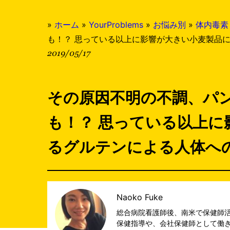
»
ホーム
»
YourProblems
»
お悩み別
»
体内毒素
も！？ 思っている以上に影響が大きい小麦製品
2019/05/17
その原因不明の不調、パ
も！？ 思っている以上に
るグルテンによる人体へ
Naoko Fuke
総合病院看護師後、南米で保健師活
保健指導や、会社保健師として働