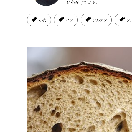
に心がけている。
小麦
パン
グルテン
グ