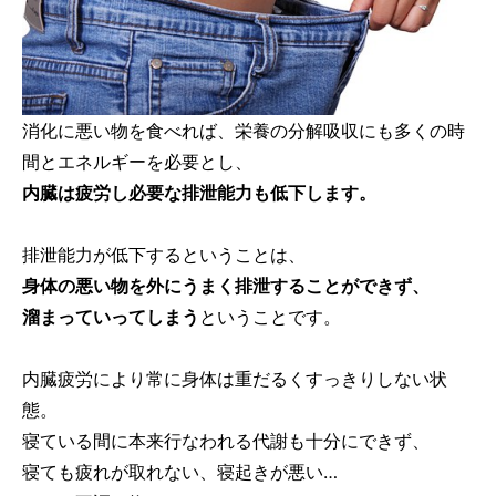
消化に悪い物を食べれば、栄養の分解吸収にも多くの時
間とエネルギーを必要とし、
内臓は疲労し必要な排泄能力も低下します。
排泄能力が低下するということは、
身体の悪い物を外にうまく排泄することができず、
溜まっていってしまう
ということです。
内臓疲労により常に身体は重だるくすっきりしない状
態。
寝ている間に本来行なわれる代謝も十分にできず、
寝ても疲れが取れない、寝起きが悪い…