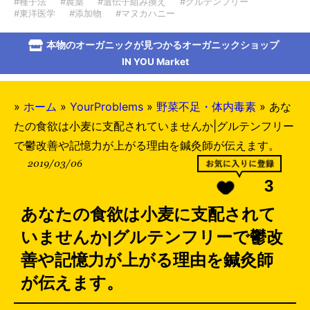
#種子法
#農薬
#遺伝子組み換え
#グルテンフリー
#東洋医学
#添加物
#マヌカハニー
本物のオーガニックが見つかるオーガニックショップ
IN YOU Market
»
ホーム
»
YourProblems
»
野菜不足・体内毒素
»
あな
たの食欲は小麦に支配されていませんか|グルテンフリー
で鬱改善や記憶力が上がる理由を鍼灸師が伝えます。
2019/03/06
3
あなたの食欲は小麦に支配されて
いませんか|グルテンフリーで鬱改
善や記憶力が上がる理由を鍼灸師
が伝えます。