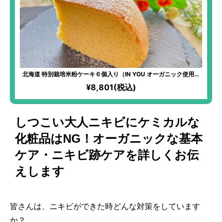
北海道 特別栽培米粉ケーキ６個入り（IN YOU オーガニック使用）
｜無農薬・無化学肥料で栽培した北海道産「ゆきひかり」×北海道の
¥8,801(税込)
おいしい食材のコラボスイーツ！
しつこい大人ニキビにケミカルな
化粧品はNG！オーガニックな基本
ケア・ニキビ跡ケアを詳しくお伝
えします
皆さんは、ニキビができた時どんな対策をしています
か？