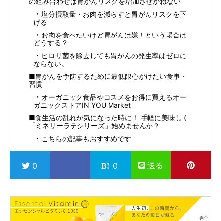
の組み合わせは胃がんリスクを増加させかねない
塩分摂取量・お肉を減らすと胃がんリスクを下
げる
お肉を食べたいけど胃がんは嫌！という場合は
どうする？
ピロリ菌を除去しても胃がんの発生率はゼロに
ならない。
■胃がんを予防するために最低限心がけたい食事・
習慣
オーガニック食品やコスメをお得に買えるオー
ガニックストアIN YOU Market
■食生活の乱れが気になった時に！ 手軽に美味しく
「ミネリーラテシリーズ」始めませんか？
こちらの記事もおすすめです
送る
0
0