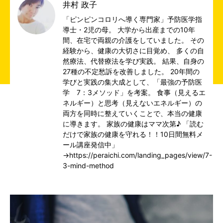
井村 政子
「ピンピンコロリへ導く専門家」予防医学指
導士・2児の母。 大学から出産までの10年
間、在宅で両親の介護をしていました。 その
経験から、健康の大切さに目覚め、 多くの自
然療法、代替療法を学び実践。 結果、自身の
27種の不定愁訴を改善しました。 20年間の
学びと実践の集大成として、「最強の予防医
学 7：3メソッド」を考案。 食事（見えるエ
ネルギー）と思考（見えないエネルギー）の
両方を同時に整えていくことで、本当の健康
に導きます。 家族の健康はママ次第♪ 「読む
だけで家族の健康を守れる！！10日間無料メ
ール講座発信中」
→https://peraichi.com/landing_pages/view/7-
3-mind-method