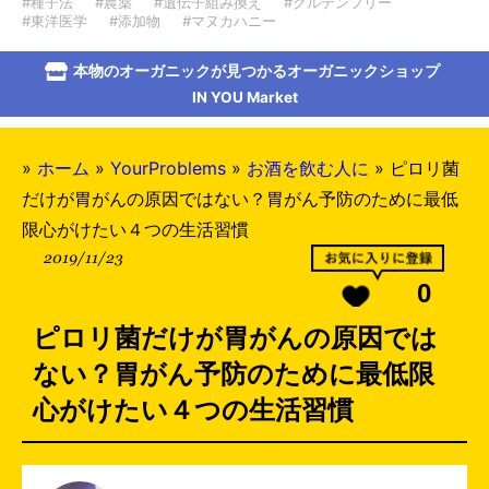
#種子法
#農薬
#遺伝子組み換え
#グルテンフリー
#東洋医学
#添加物
#マヌカハニー
本物のオーガニックが見つかるオーガニックショップ
IN YOU Market
»
ホーム
»
YourProblems
»
お酒を飲む人に
»
ピロリ菌
だけが胃がんの原因ではない？胃がん予防のために最低
限心がけたい４つの生活習慣
2019/11/23
0
ピロリ菌だけが胃がんの原因では
ない？胃がん予防のために最低限
心がけたい４つの生活習慣