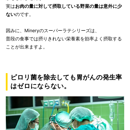
実は
お肉の量に対して摂取している野菜の量は意外に少
ない
のです。
因みに、Mineryのスーパーラテシリーズは、
普段の食事では摂りきれない栄養素を効率よく摂取する
ことが出来ますよ。
ピロリ菌を除去しても胃がんの発生率
はゼロにならない。