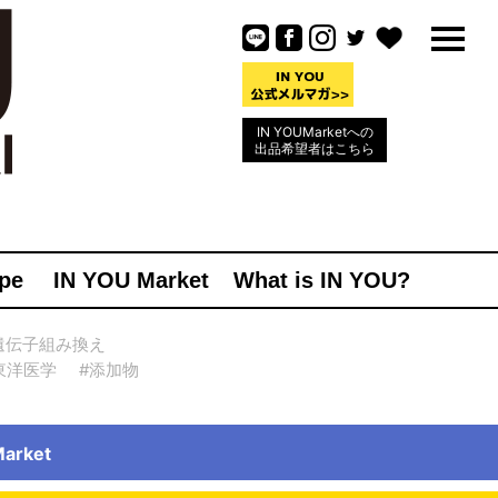
IN YOUMarketへの
出品希望者はこちら
pe
IN YOU Market
What is IN YOU?
遺伝子組み換え
東洋医学
#添加物
rket