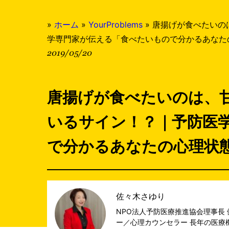
»
ホーム
»
YourProblems
»
唐揚げが食べたいの
学専門家が伝える「食べたいもので分かるあなた
2019/05/20
唐揚げが食べたいのは、
いるサイン！？｜予防医
で分かるあなたの心理状
佐々木さゆり
NPO法人予防医療推進協会理事長
ー／心理カウンセラー 長年の医療