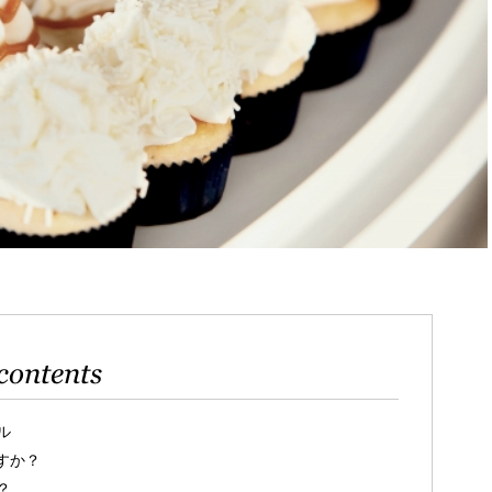
contents
ル
すか？
？