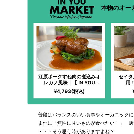
本物のオー
江原ポークすね肉の煮込みオ
セイタ
レガノ風味｜【 IN YOU
用
MARKET限定】「化学過敏症
¥4,793(税込)
の妻のために、美味しいお料
理を食べさせてあげたい」と
いう想いから始まった、全原
材料オーガニックのフレンチ
普段はバランスのいい食事やオーガニックに
料理！非常に柔らかくて、旨
まれに「無性に甘いものが食べたい！」「唐
味がたっぷり！お肉が大好き
な方にはたまらない美味し
・・・そう思う時がありますよね？