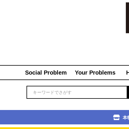
Social Problem
Your Problems
本