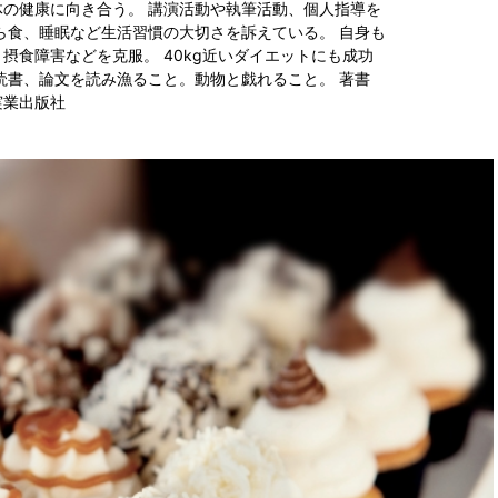
の健康に向き合う。 講演活動や執筆活動、個人指導を
ら食、睡眠など生活習慣の大切さを訴えている。 自身も
摂食障害などを克服。 40kg近いダイエットにも成功
読書、論文を読み漁ること。動物と戯れること。 著書
実業出版社