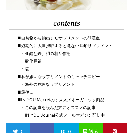
contents
■自然物から抽出したサプリメントの問題点
■短期的に大量摂取すると危ない亜鉛サプリメント
亜鉛と鉄、胴の相互作用
酸化亜鉛
塩
■私が嫌いなサプリメントのキャッチコピー
海外の危険なサプリメント
■最後に
■IN YOU Marketのオススメオーガニック商品
この記事を読んだ方にオススメの記事
IN YOU Journal公式メールマガジン配信中！
送る
0
0