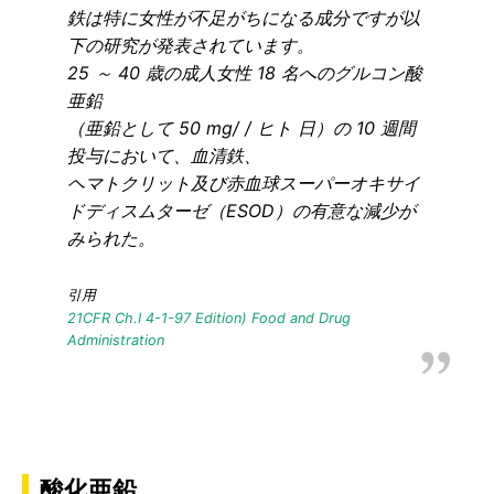
鉄は特に女性が不足がちになる成分ですが以
下の研究が発表されています。
25 ～ 40 歳の成人女性 18 名へのグルコン酸
亜鉛
（亜鉛として 50 mg/ / ヒト 日）の 10 週間
投与において、血清鉄、
ヘマトクリット及び赤血球スーパーオキサイ
ドディスムターゼ（ESOD）の有意な減少が
みられた。
引用
21CFR Ch.I 4-1-97 Edition) Food and Drug
Administration
酸化亜鉛