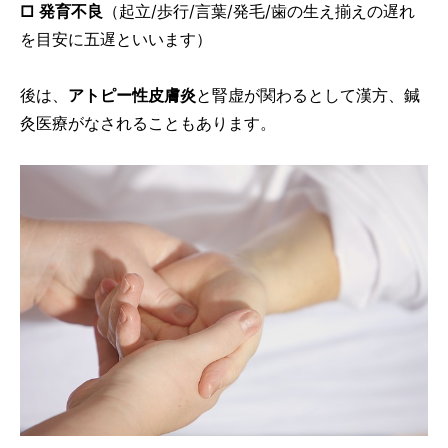
□ 発育不良
（起立/歩行/言葉/発毛/歯の生え揃えの遅れ
を目安に五遅といいます）
後は、
アトピー性皮膚炎
と腎虚が関わるとして漢方、鍼
灸医療がなされることもあります。