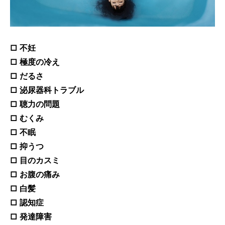
□ 不妊
□ 極度の冷え
□ だるさ
□ 泌尿器科トラブル
□ 聴力の問題
□ むくみ
□ 不眠
□ 抑うつ
□ 目のカスミ
□ お腹の痛み
□ 白髪
□ 認知症
□ 発達障害