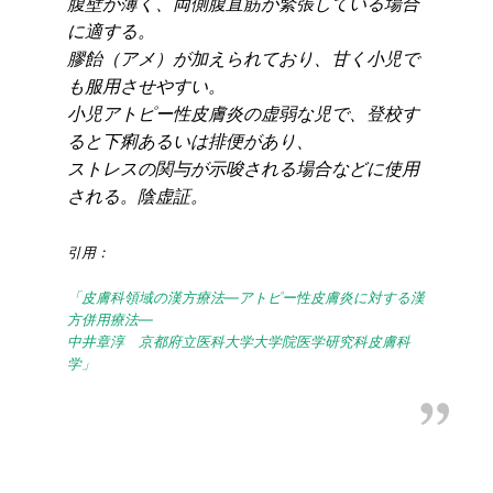
腹壁が薄く、両側腹直筋が緊張している場合
に適する。
膠飴（アメ）が加えられており、甘く小児で
も服用させやすい。
小児アトピー性皮膚炎の虚弱な児で、登校す
ると下痢あるいは排便があり、
ストレスの関与が示唆される場合などに使用
される。陰虚証。
引用：
「皮膚科領域の漢方療法―アトピー性皮膚炎に対する漢
方併用療法―
中井章淳 京都府立医科大学大学院医学研究科皮膚科
学」