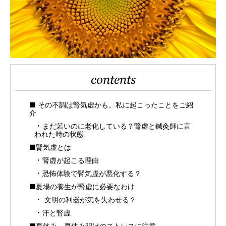
contents
■ その不調は腎気虚かも。私に起こったことをご紹
介
まだ若いのに老化している？腎虚と鍼灸師に言
われた時の状態
■腎気虚とは
腎虚が起こる理由
恐怖体験で腎気虚が悪化する？
■夏場の養生が腎虚に必要なわけ
文明の利器が気を失わせる？
汗と腎虚
■夏休み、夏休み明けのストレスに注意