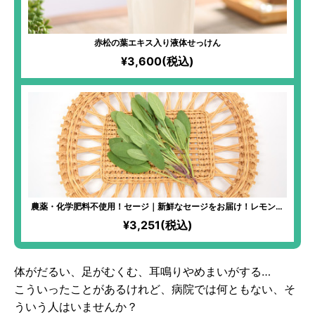
赤松の葉エキス入り液体せっけん
¥3,600(税込)
農薬・化学肥料不使用！セージ｜新鮮なセージをお届け！レモンを
加えればすっきりとした味わいのハーブティーに！ルームスプレー
¥3,251(税込)
作りにもおすすめ！
体がだるい、足がむくむ、耳鳴りやめまいがする…
こういったことがあるけれど、病院では何ともない、そ
ういう人はいませんか？