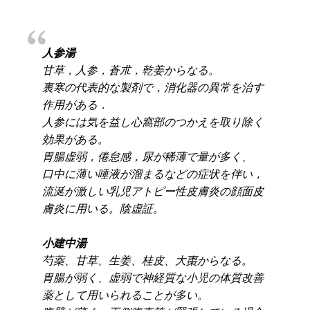
人参湯
甘草，人参，蒼朮，乾姜からなる。
裏寒の代表的な製剤で，消化器の異常を治す
作用がある．
人参には気を益し心窩部のつかえを取り除く
効果がある。
胃腸虚弱，倦怠感，尿が稀薄で量が多く、
口中に薄い唾液が溜まるなどの症状を伴い，
流涎が激しい乳児アトピー性皮膚炎の顔面皮
膚炎に用いる。陰虚証。
小建中湯
芍薬、甘草、生姜、桂皮、大棗からなる。
胃腸が弱く、虚弱で神経質な小児の体質改善
薬として用いられることが多い。