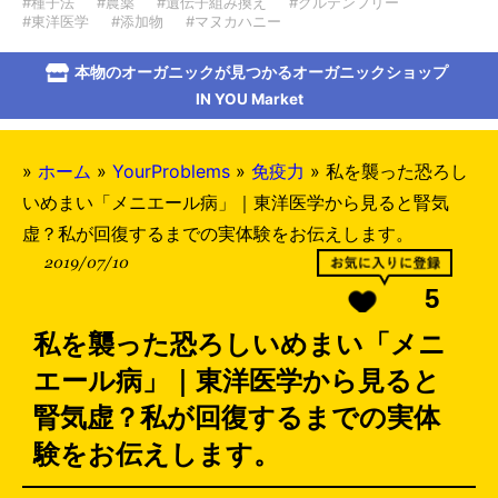
#種子法
#農薬
#遺伝子組み換え
#グルテンフリー
#東洋医学
#添加物
#マヌカハニー
本物のオーガニックが見つかるオーガニックショップ
IN YOU Market
»
ホーム
»
YourProblems
»
免疫力
»
私を襲った恐ろし
いめまい「メニエール病」｜東洋医学から見ると腎気
虚？私が回復するまでの実体験をお伝えします。
2019/07/10
5
私を襲った恐ろしいめまい「メニ
エール病」｜東洋医学から見ると
腎気虚？私が回復するまでの実体
験をお伝えします。