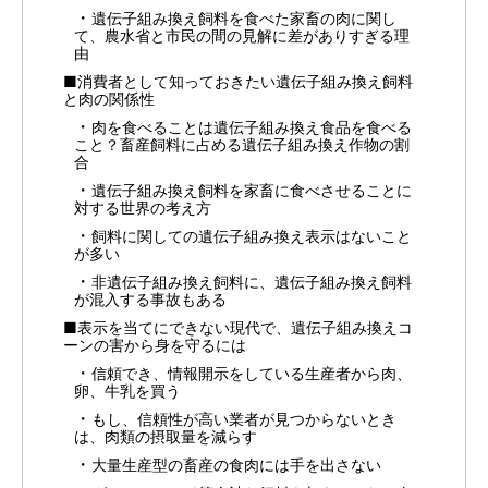
遺伝子組み換え飼料を食べた家畜の肉に関し
て、農水省と市民の間の見解に差がありすぎる理
由
■消費者として知っておきたい遺伝子組み換え飼料
と肉の関係性
肉を食べることは遺伝子組み換え食品を食べる
こと？畜産飼料に占める遺伝子組み換え作物の割
合
遺伝子組み換え飼料を家畜に食べさせることに
対する世界の考え方
飼料に関しての遺伝子組み換え表示はないこと
が多い
非遺伝子組み換え飼料に、遺伝子組み換え飼料
が混入する事故もある
■表示を当てにできない現代で、遺伝子組み換えコ
ーンの害から身を守るには
信頼でき、情報開示をしている生産者から肉、
卵、牛乳を買う
もし、信頼性が高い業者が見つからないとき
は、肉類の摂取量を減らす
大量生産型の畜産の食肉には手を出さない