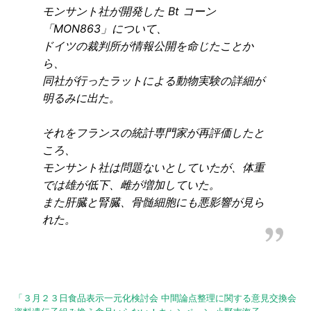
モンサント社が開発した Bt コーン
「MON863」について、
ドイツの裁判所が情報公開を命じたことか
ら、
同社が行ったラットによる動物実験の詳細が
明るみに出た。
それをフランスの統計専門家が再評価したと
ころ、
モンサント社は問題ないとしていたが、体重
では雄が低下、雌が増加していた。
また肝臓と腎臓、骨髄細胞にも悪影響が見ら
れた。
「３月２３日食品表示一元化検討会 中間論点整理に関する意見交換会