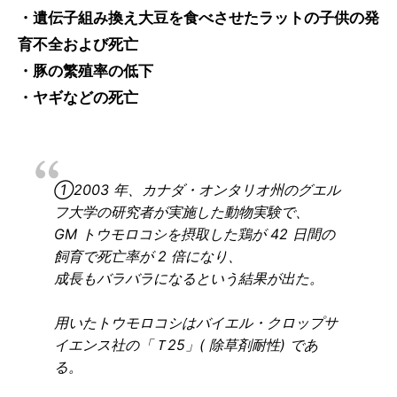
・遺伝子組み換え大豆を食べさせたラットの子供の発
育不全および死亡
・豚の繁殖率の低下
・ヤギなどの死亡
①2003 年、カナダ・オンタリオ州のグエル
フ大学の研究者が実施した動物実験で、
GM トウモロコシを摂取した鶏が 42 日間の
飼育で死亡率が 2 倍になり、
成長もバラバラになるという結果が出た。
用いたトウモロコシはバイエル・クロップサ
イエンス社の「Ｔ25」( 除草剤耐性) であ
る。