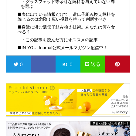
グラスフェッド等余計な飼料を与えていない肉
を選ぶ
■表に出ている情報だけで、遺伝子組み換え飼料を
論じるのは危険！広い視野を持って判断すべき
■身近に潜む遺伝子組み換え技術。あなたは何を食
べる？
この記事を読んだ方にオススメの記事
■IN YOU Journal公式メールマガジン配信中！
送る
0
0