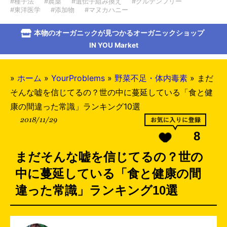
#種子法
#農薬
#遺伝子組み換え
#グルテンフリー
#東洋医学
#添加物
#マヌカハニー
本物のオーガニックが見つかるオーガニックショップ
IN YOU Market
»
ホーム
»
YourProblems
»
野菜不足・体内毒素
»
まだ
そんな嘘を信じてるの？世の中に蔓延している「食と健
康の間違った常識」ランキング10選
2018/11/29
8
まだそんな嘘を信じてるの？世の
中に蔓延している「食と健康の間
違った常識」ランキング10選