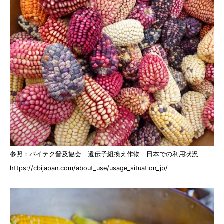
参照：バイテク普及協会 遺伝子組換え作物 日本での利用状況
https://cbijapan.com/about_use/usage_situation_jp/