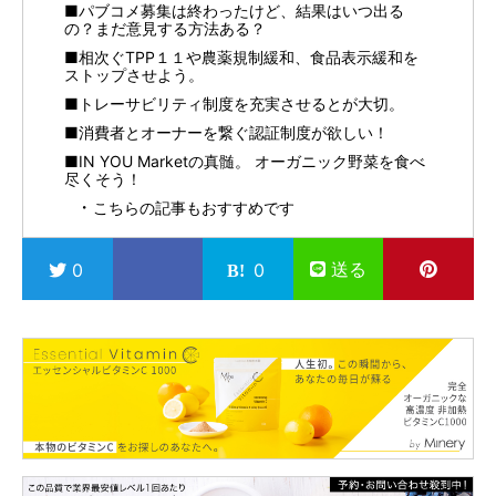
■パブコメ募集は終わったけど、結果はいつ出る
の？まだ意見する方法ある？
■相次ぐTPP１１や農薬規制緩和、食品表示緩和を
ストップさせよう。
■トレーサビリティ制度を充実させるとが大切。
■消費者とオーナーを繋ぐ認証制度が欲しい！
■IN YOU Marketの真髄。 オーガニック野菜を食べ
尽くそう！
こちらの記事もおすすめです
送る
0
0