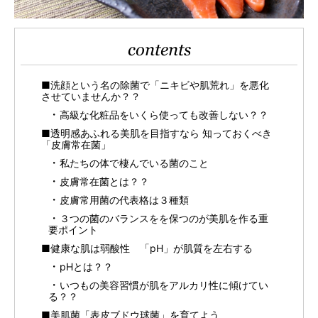
contents
■洗顔という名の除菌で「ニキビや肌荒れ」を悪化
させていませんか？？
高級な化粧品をいくら使っても改善しない？？
■透明感あふれる美肌を目指すなら 知っておくべき
「皮膚常在菌」
私たちの体で棲んでいる菌のこと
皮膚常在菌とは？？
皮膚常用菌の代表格は３種類
３つの菌のバランスをを保つのが美肌を作る重
要ポイント
■健康な肌は弱酸性 「pH」が肌質を左右する
pHとは？？
いつもの美容習慣が肌をアルカリ性に傾けてい
る？？
■美肌菌「表皮ブドウ球菌」を育てよう