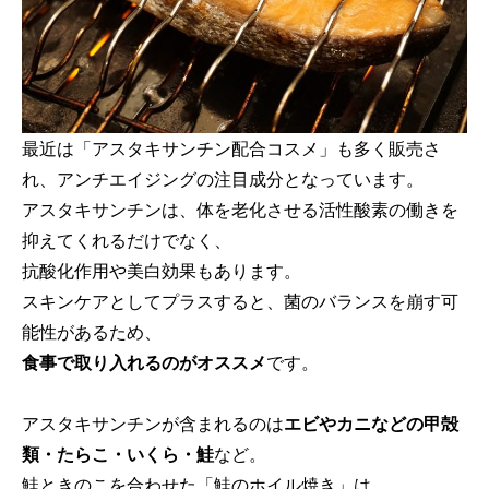
最近は「アスタキサンチン配合コスメ」も多く販売さ
れ、アンチエイジングの注目成分となっています。
アスタキサンチンは、体を老化させる活性酸素の働きを
抑えてくれるだけでなく、
抗酸化作用や美白効果もあります。
スキンケアとしてプラスすると、菌のバランスを崩す可
能性があるため、
食事で取り入れるのがオススメ
です。
アスタキサンチンが含まれるのは
エビやカニなどの甲殻
類・たらこ・いくら・鮭
など。
鮭ときのこを合わせた「鮭のホイル焼き」は、