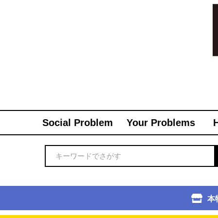
Social Problem
Your Problems
本