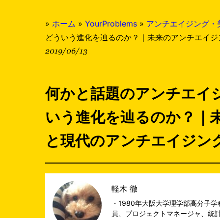
»
ホーム
»
YourProblems
»
アンチエイジング・
どういう進化を辿るのか？｜未来のアンチエイジ
2019/06/13
何かと話題のアンチエイ
いう進化を辿るのか？｜
と現代のアンチエイジン
軽木 徹
・1980年大阪大学理学部高分子学
員、プロジェクトマネージャ、統