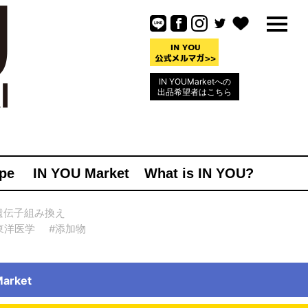
IN YOUMarketへの
出品希望者はこちら
pe
IN YOU Market
What is IN YOU?
遺伝子組み換え
東洋医学
#添加物
rket