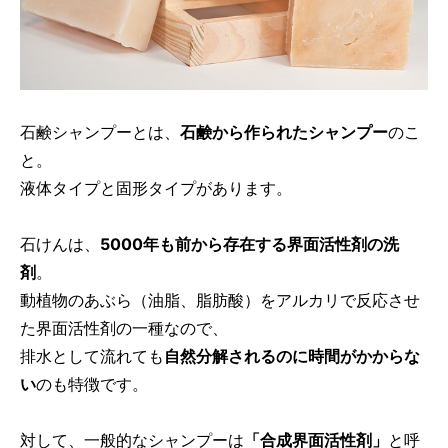
石鹸シャンプーとは、
石鹸から作られたシャンプー
のこ
と。
液体タイプと固形タイプがあります。
石けんは、
5000年も前から存在する界面活性剤の洗
剤
。
動植物のあぶら（油脂、脂肪酸）をアルカリで反応させ
た界面活性剤の一種なので、
排水として流れても
自然分解されるのに時間がかからな
い
のも特徴です。
対して、一般的なシャンプーは
「合成界面活性剤」
と呼