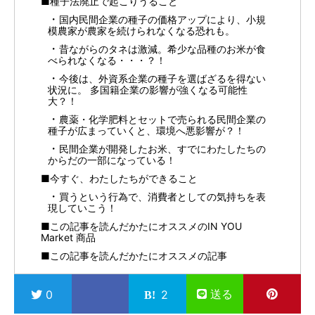
■種子法廃止で起こりうること
国内民間企業の種子の価格アップにより、小規
模農家が農家を続けられなくなる恐れも。
昔ながらのタネは激減。希少な品種のお米が食
べられなくなる・・・？！
今後は、外資系企業の種子を選ばざるを得ない
状況に。 多国籍企業の影響が強くなる可能性
大？！
農薬・化学肥料とセットで売られる民間企業の
種子が広まっていくと、環境へ悪影響が？！
民間企業が開発したお米、すでにわたしたちの
からだの一部になっている！
■今すぐ、わたしたちができること
買うという行為で、消費者としての気持ちを表
現していこう！
■この記事を読んだかたにオススメのIN YOU
Market 商品
■この記事を読んだかたにオススメの記事
送る
0
2