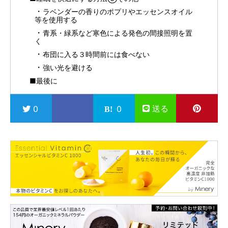
ラベンダーの香りのポプリやエッセンスオイル
等を使用する
青系・緑系など寒色による発色の間接照明を置
く
布団に入る３時間前には食べない
強い光を避ける
■最後に
送る
0
0