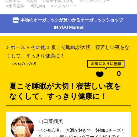
#種子法
#農薬
#遺伝子組み換え
#グルテンフリー
#東洋医学
#添加物
#マヌカハニー
本物のオーガニックが見つかるオーガニックショップ
IN YOU Market
»
ホーム
»
その他
»
夏こそ睡眠が大切！寝苦しい夜をな
くして、すっきり健康に！
2014/07/28
0
夏こそ睡眠が大切！寝苦しい夜を
なくして、すっきり健康に！
山口菜摘美
ベジ初心者。 お酒が好きで、好物はチーズと
生ハム。お肉もジャンクフードも好きです。