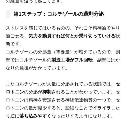
の経過を辿って起こります。
第1ステップ：コルチゾールの過剰分泌
ストレスを感じてはいるものの、それこそ精神論でやり
過ごせる、
気力を動員すれば何とか乗り切っていける
状
態です。
コルチゾールの分泌量（需要量）が増えているので、副
腎ではコルチゾールの
製造工場がフル回転
。副腎にはか
なりの負担がかかっています。
またコルチゾールが大量に分泌されている状態では、
セ
ロトニン
の分泌が
抑制
されることがわかっています。セ
ロトニンは精神を安定させる神経伝達物質の一つで、セ
ロトニンの量が減少すると、些細なことで
イライラ
した
り逆に
落ち込みやすく
なったりするようになります。