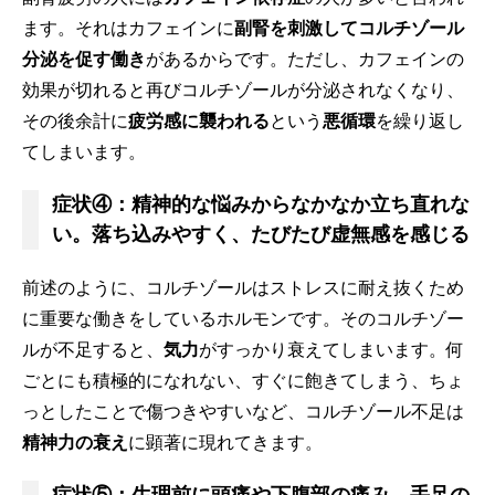
ます。それはカフェインに
副腎を刺激してコルチゾール
分泌を促す働き
があるからです。ただし、カフェインの
効果が切れると再びコルチゾールが分泌されなくなり、
その後余計に
疲労感に襲われる
という
悪循環
を繰り返し
てしまいます。
症状④：精神的な悩みからなかなか立ち直れな
い。落ち込みやすく、たびたび虚無感を感じる
前述のように、コルチゾールはストレスに耐え抜くため
に重要な働きをしているホルモンです。そのコルチゾー
ルが不足すると、
気力
がすっかり衰えてしまいます。何
ごとにも積極的になれない、すぐに飽きてしまう、ちょ
っとしたことで傷つきやすいなど、コルチゾール不足は
精神力の衰え
に顕著に現れてきます。
症状⑤：生理前に頭痛や下腹部の痛み、手足の