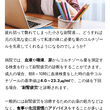
疲れ切って斃れてしまった小さな副腎達…。どうすれば
元の元気な姿に戻って私達の体に必要な量のコルチゾー
ルを生産してくれるようになるのでしょうか?
病院では、
血液
や
唾液
、
尿
からコルチゾール量を測定す
る検査を行って副腎疲労の診断をすることができます。
成人の場合、朝8～10時に血液検査をした時の血中コル
チゾールの基準値は
4.0～23.3㎍/ml
で、この値を下回
る場合、”
副腎疲労
“と診断されます。
一般的には副腎疲労を治療するためのお薬の処方などは
なく、
食事
や
生活習慣
の
アドバイス
をすることが多いよ