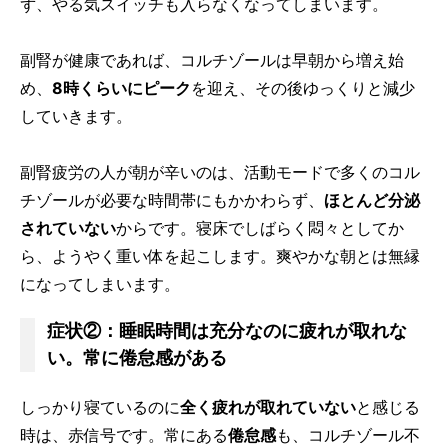
ず、やる気スイッチも入らなくなってしまいます。
副腎が健康であれば、コルチゾールは早朝から増え始
め、
8時くらいにピーク
を迎え、その後ゆっくりと減少
していきます。
副腎疲労の人が朝が辛いのは、活動モードで多くのコル
チゾールが必要な時間帯にもかかわらず、
ほとんど分泌
されていない
からです。寝床でしばらく悶々としてか
ら、ようやく重い体を起こします。爽やかな朝とは無縁
になってしまいます。
症状②：睡眠時間は充分なのに疲れが取れな
い。常に倦怠感がある
しっかり寝ているのに
全く疲れが取れていない
と感じる
時は、赤信号です。常にある
倦怠感
も、コルチゾール不