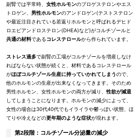
副腎では平常時、
女性ホルモン
のプロゲステロンやエス
トロゲン、
男性ホルモン
のアンドロゲン(テストステロン
や最近注目されている若返りホルモンと呼ばれるデヒド
ロエピアンドロステロン(DHEA)など)がコルチゾールと
共通の材料
である
コレステロール
から作られています。
ストレス過多
で副腎の工場がコルチゾールを増産しなけ
ればならない状態が続くと、材料であるコレステロール
が
ほぼコルチゾール生産に持っていかれてしまう
ので、
他のホルモンの生産が出来なくなってきます。そのため
男性ホルモン、女性ホルモンの両方が減り、
性欲が減退
してしまうことになります。ホルモンの減少によって、
女性の場合は30代40代でもイライラや鬱っぽい状態、ほ
てりや冷えなどの
更年期のような症状
が現れます。
第2段階：コルチゾール分泌量の減少