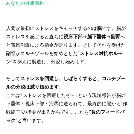
あなたの健康百科
人間が最初にストレスをキャッチするのは
脳
です。脳が
ストレスを感じると直ちに
視床下部
→
脳下垂体
→
副腎
へ
と電気刺激による指令が走ります。そしてそれを受けた
副腎がコルチゾールを始めとした”
ストレス対抗ホルモ
ン
“を盛んに製造し、分泌し始めます。
そして
ストレスを回避し、しばらくすると、コルチゾー
ルの分泌は減り始めます
。
これは｢ストレスを回避したぞ～｣という現場報告が脳の
下垂体・視床下部・海馬に送られて、最終的に脳から”作
戦終了”の指令が出るからです。これを”
負のフィードバ
ック
“と言います。