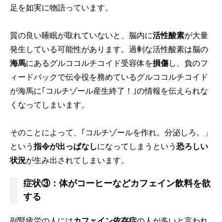
足を如実に物語っています。
質の良い睡眠が取れていないと、脳内に
活性酸素
が大量
発生している可能性があります。過剰な活性酸素は脳の
海馬
にあるグルココルチコイド受容体を
損傷
し、負のフ
ィードバックで伝令役を務めているグルココルチコイド
が海馬に｢コルチゾール産生終了！｣の情報を伝えられな
くなってしまいます。
そのことによって、｢コルチゾールを作れ。分泌しろ。」
という
指令が出っぱなし
になってしまうという
恐ろしい
状況
が生み出されてしまいます。
症状③：体がコーヒーなどカフェイン飲料を欲
する
副腎疲労の人には
カフェイン依存症
の人が多いと言われ