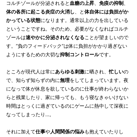
コルチゾールが分泌されると
血糖の上昇
、
免疫の抑制
、
体の各所に起こる炎症の火消し
、と
体自体には負担がか
かっている状態
になります。通常以上の力を出している
ということですね。そのため、必要がなくなればコルチ
ゾールは
速やかに分泌されなくなる
ことが望ましいので
す。”負のフィードバック”は体に負担がかかり過ぎない
ようにするための大切な
抑制コントロール
です。
ところが現代人は常に
あらゆる刺激
に晒され、
忙しい
の
で、知らず知らずの内に
無理
をしてしまっています。夜
になって体が休息を欲しているのに仕事が終わらないか
らと残業したり、家に帰っても、もう寝なきゃいけない
時間はとっくに過ぎているのにゲームに熱中して深夜に
なってしまったり…。
それに加えて
仕事
や
人間関係の悩み
も抱えていたりし