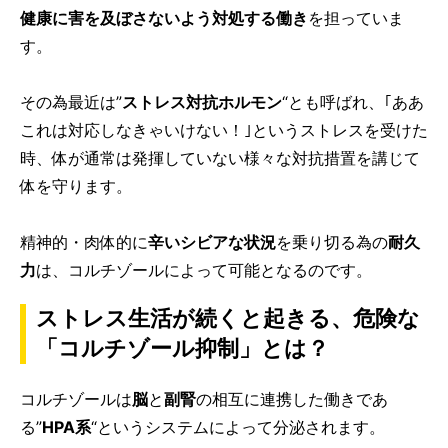
健康に害を及ぼさないよう対処する働き
を担っていま
す。
その為最近は”
ストレス対抗ホルモン
“とも呼ばれ、｢ああ
これは対応しなきゃいけない！｣というストレスを受けた
時、体が通常は発揮していない様々な対抗措置を講じて
体を守ります。
精神的・肉体的に
辛いシビアな状況
を乗り切る為の
耐久
力
は、コルチゾールによって可能となるのです。
ストレス生活が続くと起きる、危険な
「コルチゾール抑制」とは？
コルチゾールは
脳
と
副腎
の相互に連携した働きであ
る”
HPA系
“というシステムによって分泌されます。