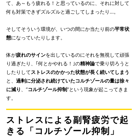
て、あ～もう疲れる！と思っているのに、それに対して
何も対策できずズルズルと過ごしてしまったり…。
そしてそういう環境が、いつの間にか当たり前の
平常状
態
になっていたりします。
体が
疲れのサイン
を出しているのにそれを無視して頑張
り過ぎたり、｢何とかやれる！｣の
精神論
で乗り切ろうと
したりして
ストレスのかかった状態が長く続いてしまう
と、
過剰に分泌され続けていたコルチゾールの量は徐々
に減り
、”
コルチゾール抑制
“という現象が起こってきま
す。
ストレスによる副腎疲労で起
きる「コルチゾール抑制」