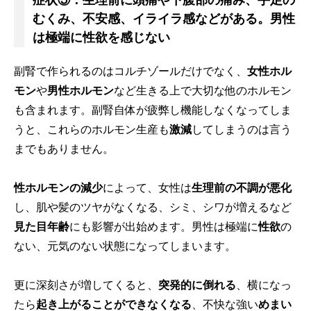
むくみ、不安感、イライラ感などがある。男性
は極端に性欲を感じない
副腎で作られるのはコルチゾールだけでなく、
女性ホル
モン
や
男性ホルモン
など生きる上で大切な他のホルモン
も含まれます。副腎自体が疲弊し機能しなくなってしま
うと、これらのホルモン生産も
激減
してしまうのは言う
までもありません。
性ホルモンの減少
によって、女性は
生理前の不調が悪化
し、肌や髪のツヤがなくなる、シミ、シワが増えるなど
見た目年齢
にも影響が出始めます。男性は極端に
性欲
の
ない、元気のない状態になってしまいます。
更に深刻さが増してくると、
突発的に倒れる
、横になっ
たら
起き上がることができなくなる
、不快な強い
めまい