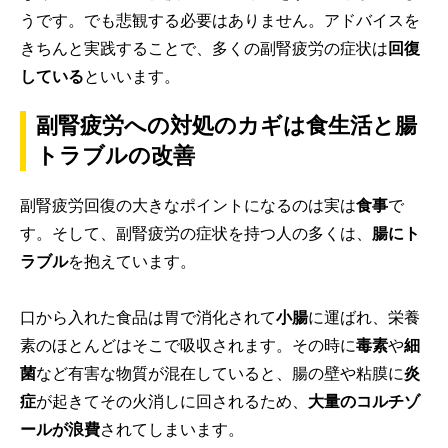
うです。でも悲観する必要はありません。アドバイスを
きちんと実践することで、多くの副腎疲労の症状は
回復
している
といいます。
副腎疲労への対処のカギは食生活と腸
トラブルの改善
副腎疲労回復の大きなポイントになるのは実は
食事
で
す。そして、副腎疲労の症状を持つ人の多くは、
腸にト
ラブル
を抱えています。
口から入れた食品は胃で消化されて
小腸
に運ばれ、栄養
素のほとんどはそこで吸収されます。その時に
毒素
や
細
菌
など有害な物質が混在していると、腸の壁や粘膜に
炎
症
が起きてその火消しに回されるため、
大量のコルチゾ
ールが浪費
されてしまいます。