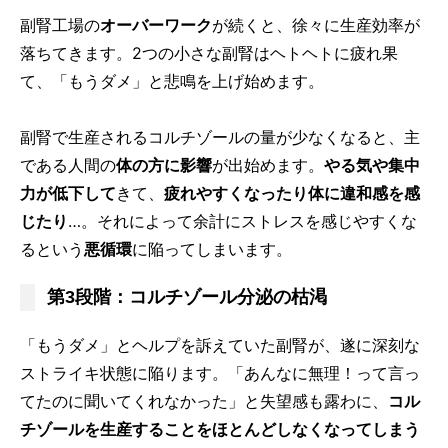
副腎工場の
オーバーワーク
が続くと、徐々に生産効率が
落ちてきます。2つの小さな副腎はヘトヘトに疲れ果
て、「もうダメ」と悲鳴を上げ始めます。
副腎で生産されるコルチゾールの量が少なくなると、主
である人間の
体の方に影響
が出始めます。
やる気や集中
力が低下して
きて、
疲れやすくなったり体に違和感を感
じたり
…。それによって余計にストレスを感じやすくな
るという
悪循環
に陥ってしまいます。
第3段階：コルチゾール分泌の枯渇
「もうダメ」とヘルプを訴えていた副腎が、遂に深刻な
ストライキ状態に陥ります。「あんなに無理！って言っ
てたのに聞いてくれなかった」と失望感も露わに、
コル
チゾールを生産することをほとんどしなくなってしまう