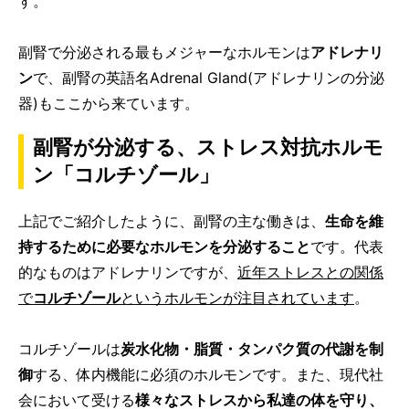
す。
副腎で分泌される最もメジャーなホルモンは
アドレナリ
ン
で、副腎の英語名Adrenal Gland(アドレナリンの分泌
器)もここから来ています。
副腎が分泌する、ストレス対抗ホルモ
ン「コルチゾール」
上記でご紹介したように、副腎の主な働きは、
生命を維
持するために必要なホルモンを分泌すること
です。代表
的なものはアドレナリンですが、
近年ストレスとの関係
で
コルチゾール
というホルモンが注目されています
。
コルチゾールは
炭水化物・脂質・タンパク質の代謝を制
御
する、体内機能に必須のホルモンです。また、現代社
会において受ける
様々なストレスから私達の体を守り、