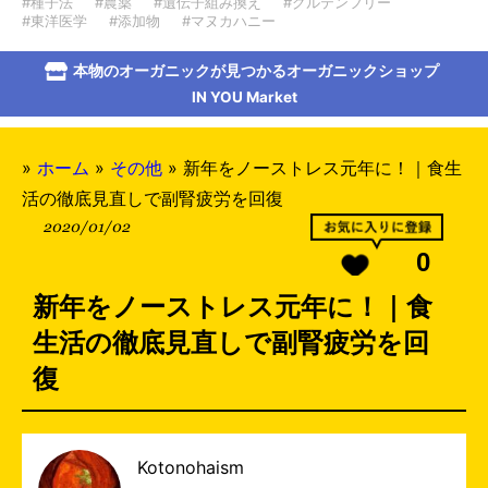
#種子法
#農薬
#遺伝子組み換え
#グルテンフリー
#東洋医学
#添加物
#マヌカハニー
本物のオーガニックが見つかるオーガニックショップ
IN YOU Market
»
ホーム
»
その他
»
新年をノーストレス元年に！｜食生
活の徹底見直しで副腎疲労を回復
2020/01/02
0
新年をノーストレス元年に！｜食
生活の徹底見直しで副腎疲労を回
復
Kotonohaism