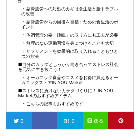
か
副腎疲労への対処のカギは食生活と腸トラブル
の改善
副腎疲労からの回復を目指すための食生活のポ
イント
体調管理の要「睡眠」の取り方にも工夫が必要
無理のない運動習慣を身につけることも大切
サプリメントを効果的に取り入れることもひと
つの方法
■自分のカラダとしっかり向き合ってストレス社会
を元気に生き抜こう！
オーガニック食品やコスメをお得に買えるオー
ガニックストアIN YOU Market
■ストレスに負けないカラダづくりに！ IN YOU
Marketのおすすめアイテム
こちらの記事もおすすめです
送る
0
0