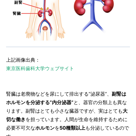
上記画像出典：
東京医科歯科大学ウェブサイト
腎臓は老廃物などを尿にして排出する”泌尿器”、
副腎は
ホルモンを分泌する”内分泌器”
と、器官の分類上も異な
ります。副腎はとても小さな臓器ですが、実はとても
大
切な働き
を担っています。人間が生命を維持するために
必要不可欠な
ホルモン
を
50種類以上
も分泌しているので