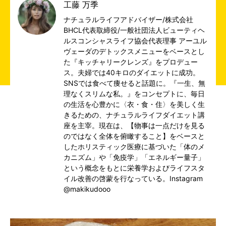
工藤 万季
ナチュラルライフアドバイザー/株式会社
BHCL代表取締役/一般社団法人ビューティヘ
ルスコンシャスライフ協会代表理事 アーユル
ヴェーダのデトックスメニューをベースとし
た『キッチャリークレンズ』をプロデュー
ス。夫婦では40キロのダイエットに成功。
SNSでは食べて痩せると話題に。『一生、無
理なくスリムな私。』をコンセプトに、毎日
の生活を心豊かに〈衣・食・住〉を美しく生
きるための、ナチュラルライフダイエット講
座を主宰。現在は、【物事は一点だけを見る
のではなく全体を俯瞰すること】をベースと
したホリスティック医療に基づいた「体のメ
カニズム」や「免疫学」「エネルギー量子」
という概念をもとに栄養学およびライフスタ
イル改善の啓蒙を行なっている。Instagram
@makikudooo