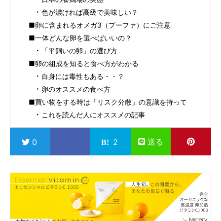
色が濃ければ高級で美味しい？
■卵に含まれるオメガ3（プーファ）にご注意
■一体どんな卵を選べばいいの？
「平飼いの卵」の選び方
■卵の組成を知ると食べ方がわかる
白身には毒性もある・・？
卵のオススメの食べ方
■買い物をする時は「リスク分散」の意識を持って
これを読んだ人にオススメの記事
送る
0
2