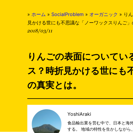
»
ホーム
»
SocialProblem
»
オーガニック
»
りん
見かける世にも不思議な「ノーワックスりんご」
2018/03/11
りんごの表面についてい
ス？時折見かける世にも
の真実とは。
YoshiAraki
食品輸出業を営む中で、日本と海
する。 地域の特性を生かしながら