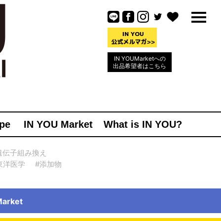
IN YOUMarketへの
出品希望者はこちら
pe
IN YOU Market
What is IN YOU?
遺伝子組み換え
東洋医学
#添加物
rket