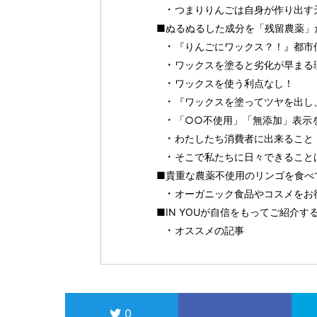
つまりりんごは自身が作り出す
■ぬるぬるした成分を「残留農薬」
『りんごにワックス？！』都市
ワックスを塗ると劣化が早まる
ワックスを使う利点なし！
『ワックスを塗ってツヤを出し
「○○不使用」「無添加」表示
わたしたち消費者に出来ること
そこで私たちに日々できること
■貴重な農薬不使用のリンゴを食べ
オーガニック食品やコスメをお得に
■IN YOUが自信をもってご紹介
オススメの記事
0