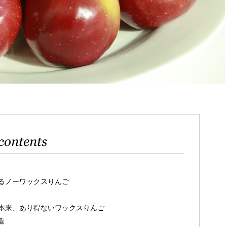
contents
るノーワックスりんご
本来、あり得ないワックスりんご
造