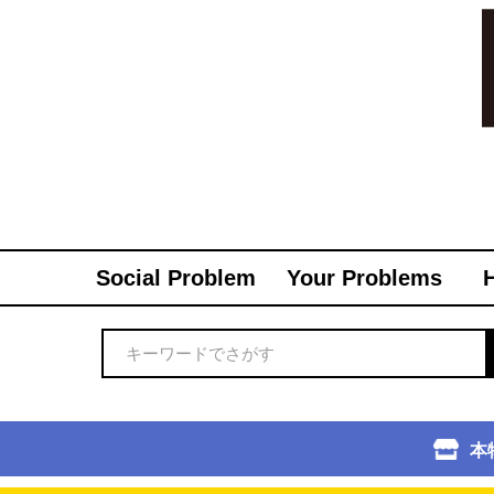
Social Problem
Your Problems
本