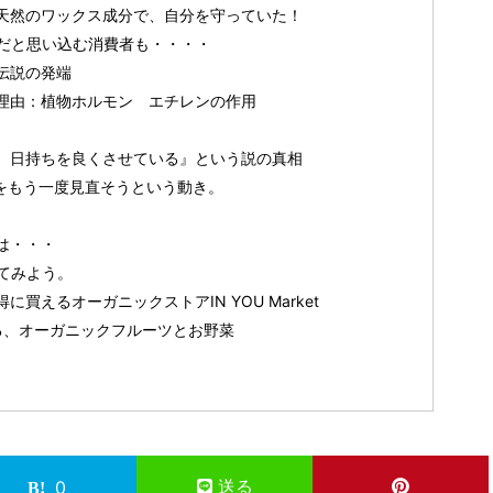
天然のワックス成分で、自分を守っていた！
だと思い込む消費者も・・・・
伝説の発端
理由：植物ホルモン エチレンの作用
、日持ちを良くさせている』という説の真相
をもう一度見直そうという動き。
は・・・
てみよう。
買えるオーガニックストアIN YOU Market
する、オーガニックフルーツとお野菜
送る
0