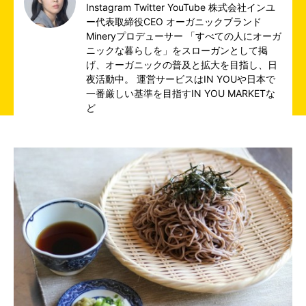
Instagram
Twitter
YouTube
株式会社インユ
ー代表取締役CEO オーガニックブランド
Mineryプロデューサー 「すべての人にオーガ
ニックな暮らしを」をスローガンとして掲
げ、オーガニックの普及と拡大を目指し、日
夜活動中。 運営サービスは
IN YOU
や日本で
一番厳しい基準を目指す
IN YOU MARKET
な
ど