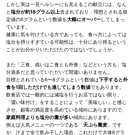
しかし実は一見ヘルシーにも見えるこの献立には、なん
と
塩分が約18グラム以上
含まれており、理想とされる規
定値の6グラムという数値を
大幅にオーバー
してしまっ
ています。
健康に気を付けている方であっても、食べ方によっては
塩分を摂りすぎている可能性は、十分にあり得るという
ことがお分かりいただけたのではないでしょうか。
また「三食、或いは二食とも外食」などという方も、塩
分過多だと思っていただいて間違いありません。
目標とされている6〜8グラムという数値は
下手すると外
食を1回しただけでも達してしまう数値
でもあります。
飲食店では一般的には減塩を行うお店ではない限り、
「濃い味付け」をすることによって「美味しい」と感じ
させ、顧客の満足度を高めている傾向にありますので、
家庭料理よりも塩分の量が多い
傾向にあります。
例えば人気メニューの一つである「
天ぷら蕎麦
」です
が、汁まで全て飲み干した場合、これだけで大体6グラ