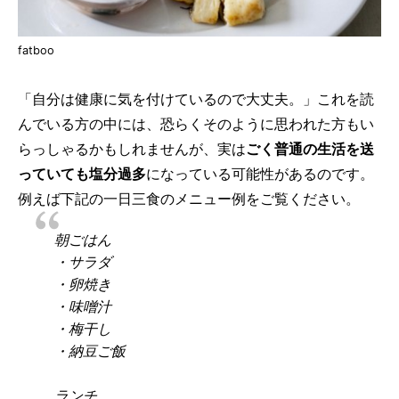
fatboo
「自分は健康に気を付けているので大丈夫。」これを読
んでいる方の中には、恐らくそのように思われた方もい
らっしゃるかもしれませんが、実は
ごく普通の生活を送
っていても塩分過多
になっている可能性があるのです。
例えば下記の一日三食のメニュー例をご覧ください。
朝ごはん
・サラダ
・卵焼き
・味噌汁
・梅干し
・納豆ご飯
ランチ