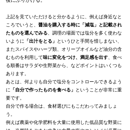
上記を見ていただけると分かるように、例えば身近なと
ころでいうと、
醤油を購入する時に「減塩」と記載され
たものを選んでみる
、調理の場面では塩分を多く使わな
いように
「出汁をとる」
というひと手間を惜しまない、
またスパイスやハーブ類、オリーブオイルなど油分の含
むものを利用して
味に変化をつけ、満足感を出す
、食べ
る順番はサラダや生野菜から、などポイントはいくつも
あります。
あとは、何よりも自分で塩分をコントロールできるよう
に
「自分で作ったものを食べる」
ということが非常に重
要です。
自分で作る場合は、食材選びにもこだわってみましょ
う。
例えば農薬や化学肥料を大量に使用した低品質な野菜に