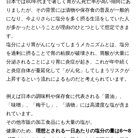
日本では80年代まで著しく胃がん死亡率が高い傾向にあ
りましたが、その背景には漬物や保存食の普及が一般的
になり、今よりさらに塩分を多く摂る生活をしていた人
が多かったということが理由のひとつとして想定できま
す。
塩分により胃がんになってしまうメカニズムとは、塩分
を過剰に摂ることで胃の粘膜が破壊され、胃酸が大量に
分泌されることにより胃に炎症が起き、これが年中続く
と炎症自体が蔓延化して「がん化」してしまうリスクが
上昇するという流れによるものだと考えられています。
例えば日本の調味料や保存食に代表される「醤油」、
「味噌」、「梅干し」、「漬物」には高濃度な塩が含ま
れています。
その他市販の加工食品にも大量の塩が。
健康のため、
理想とされる一日あたりの塩分の量は6〜8