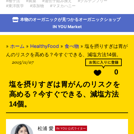
#種子法
#農薬
#遺伝子組み換え
#グルテンフリー
#東洋医学
#添加物
#マヌカハニー
本物のオーガニックが見つかるオーガニックショップ
IN YOU Market
»
ホーム
»
HealthyFood
»
食べ物
»
塩を摂りすぎは胃が
んのリスクを高める？今すぐできる、減塩方法14個。
2015/11/07
0
塩を摂りすぎは胃がんのリスクを
高める？今すぐできる、減塩方法
14個。
松浦 愛
IN YOU 公式ライター