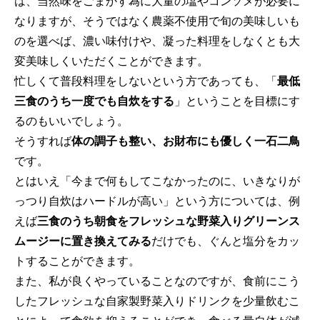
は、当然味をごまかす為に大量の塩やコンソメが必要に
なりますが、そうではなく農薬不使用で旬の美味しいも
のを選べば、濃い味付けや、凝った料理をしなくとも大
変美味しくいただくことができます。
忙しくて普段料理をしないという方であっても、「
最低
三食のうち一度でも自炊をする
」ということを目標にす
るのもいいでしょう。
そうすれば
体の調子も整い、お財布にも優しく一石二鳥
です。
とはいえ「今まで何もしてこなかったのに、いきなりが
っつり自炊はハードルが高い」という方については、例
えば
三食のうち朝食をフレッシュな野菜入りグリーンス
ムージーに置き換えてみる
だけでも、ぐんと塩分をカッ
トすることができます。
また、私が良くやっていることなのですが、食前にこう
したフレッシュな自家製野菜入りドリンクを少量飲むこ