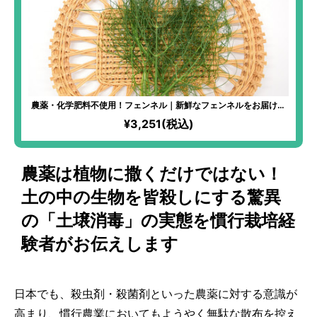
農薬・化学肥料不使用！フェンネル｜新鮮なフェンネルをお届け！
お肉や魚の臭み消し・香り付けにぴったり！フルーツを使ったサラ
¥3,251(税込)
ダに加えれば本格的な味わいに！
農薬は植物に撒くだけではない！
土の中の生物を皆殺しにする驚異
の「土壌消毒」の実態を慣行栽培経
験者がお伝えします
日本でも、殺虫剤・殺菌剤といった農薬に対する意識が
高まり、慣行農業においてもようやく無駄な散布を控え