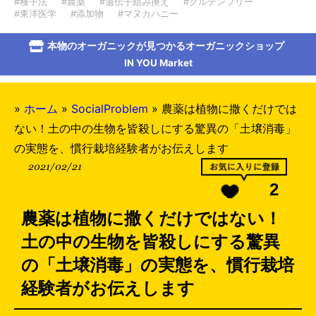
#種子法
#農薬
#遺伝子組み換え
#グルテンフリー
#東洋医学
#添加物
#マヌカハニー
本物のオーガニックが見つかるオーガニックショップ
IN YOU Market
»
ホーム
»
SocialProblem
»
農薬は植物に撒くだけでは
ない！土の中の生物を皆殺しにする驚異の「土壌消毒」
の実態を、慣行栽培経験者がお伝えします
2021/02/21
2
農薬は植物に撒くだけではない！
土の中の生物を皆殺しにする驚異
の「土壌消毒」の実態を、慣行栽培
経験者がお伝えします