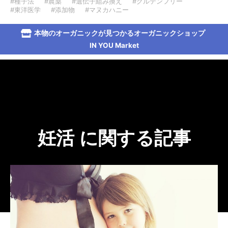
#種子法
#農薬
#遺伝子組み換え
#グルテンフリー
#東洋医学
#添加物
#マヌカハニー
本物のオーガニックが見つかるオーガニックショップ
IN YOU Market
妊活 に関する記事