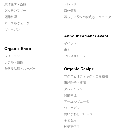
東洋医学・薬膳
トレンド
グルテンフリー
海外情報
発酵料理
暮らしに役立つ便利なテクニック
アーユルヴェーダ
ヴィーガン
Announcement / event
イベント
Organic Shop
求人
レストラン
プレスリリース
ホテル・旅館
Organic Recipe
自然食品店・スーパー
マクロビオティック・自然療法
東洋医学・薬膳
グルテンフリー
発酵料理
アーユルヴェーダ
ヴィーガン
使いまわしアレンジ
子ども用
砂糖不使用