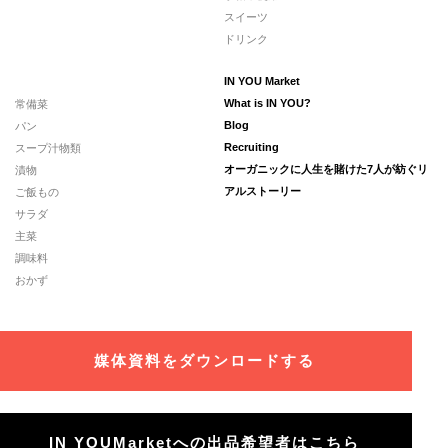
スイーツ
ドリンク
IN YOU Market
常備菜
What is IN YOU?
パン
Blog
スープ汁物類
Recruiting
漬物
オーガニックに人生を賭けた7人が紡ぐリ
ご飯もの
アルストーリー
サラダ
主菜
調味料
おかず
媒体資料をダウンロードする
IN YOUMarketへの出品希望者はこちら