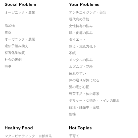
Social Problem
Your Problems
オーガニック・農業
アンチエイジング・美容
現代病の予防
添加物
女性特有の悩み
農薬
肌・皮膚の悩み
オーガニック・農業
ダイエット
遺伝子組み換え
冷え・免疫力低下
有害化学物質
不眠
社会の裏側
メンタルの悩み
時事
ムズムズ・花粉
疲れやすい
体の巡りが気になる
髪の毛が心配
野菜不足・体内毒素
デリケートな悩み・トイレの悩み
妊活・妊娠中・産後
便秘
Healthy Food
Hot Topics
マクロビオティック・自然療法
子育て