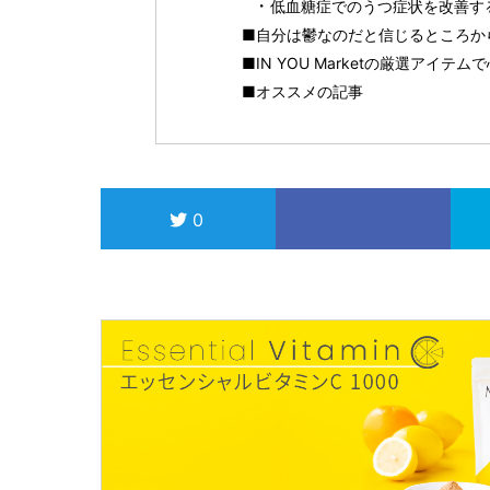
低血糖症でのうつ症状を改善す
■自分は鬱なのだと信じるところか
■IN YOU Marketの厳選アイ
■オススメの記事
0