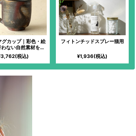
マグカップ｜彩色・絵
フィトンチッドスプレー猫用
行わない自然素材を活
焼き物。独特の色味
¥3,762(税込)
¥1,936(税込)
うたびに風合いが変
より続く「備前焼窯元
直系の窯元が、代々受
れてきた陶技を活かし
上げた力作！贅沢なテ
ィータイムに！