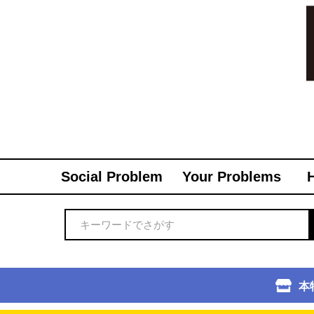
Social Problem
Your Problems
本