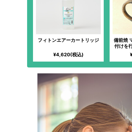
フィトンエアーカートリッジ
備前焼 
付けを
かした
¥4,620(税込)
で、使
化！古
六姓」
け継が
て作り