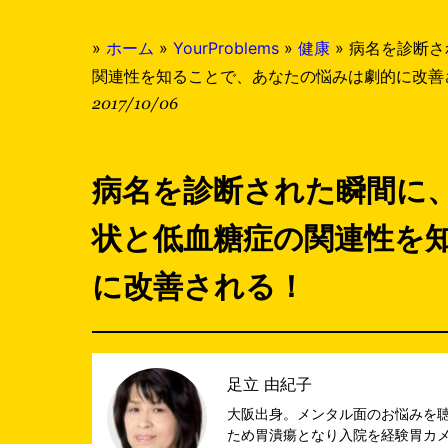
»
ホーム
»
YourProblems
»
健康
»
病名を診断さ
関連性を知ることで、あなたの悩みは劇的に改善
2017/10/06
病名を診断された瞬間に
状と低血糖症の関連性を
に改善される！
足立 由紀子
大阪出身。メンタル面のお悩みを聴
ため胃潰瘍となり入院を経験胃カ