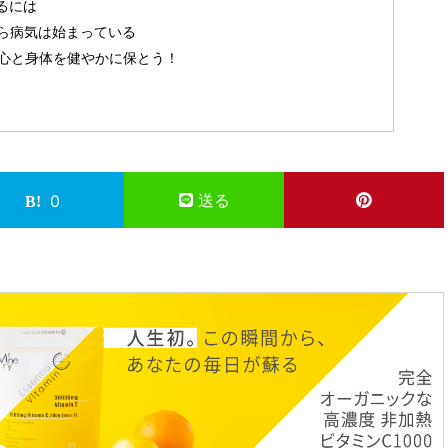
るには
ら病気は始まっている
テムで心と身体を健やかに保とう！
送る
0