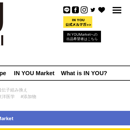
IN YOUMarketへの
出品希望者はこちら
pe
IN YOU Market
What is IN YOU?
遺伝子組み換え
東洋医学
#添加物
rket