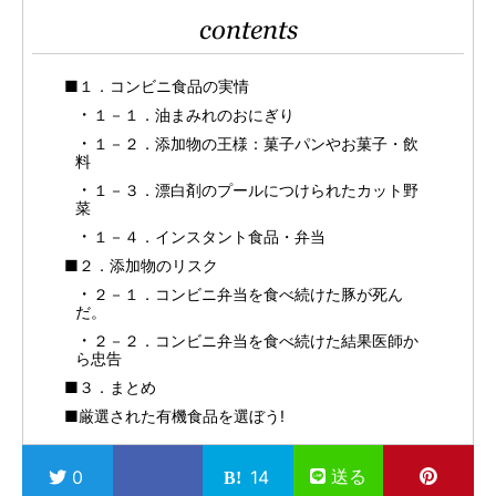
contents
■１．コンビニ食品の実情
１－１．油まみれのおにぎり
１－２．添加物の王様：菓子パンやお菓子・飲
料
１－３．漂白剤のプールにつけられたカット野
菜
１－４．インスタント食品・弁当
■２．添加物のリスク
２－１．コンビニ弁当を食べ続けた豚が死ん
だ。
２－２．コンビニ弁当を食べ続けた結果医師か
ら忠告
■３．まとめ
■厳選された有機食品を選ぼう!
送る
0
14