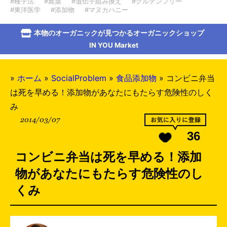
#種子法
#農薬
#遺伝子組み換え
#グルテンフリー
#東洋医学
#添加物
#マヌカハニー
本物のオーガニックが見つかるオーガニックショップ
IN YOU Market
»
ホーム
»
SocialProblem
»
食品添加物
»
コンビニ弁当
は死を早める！添加物があなたにもたらす危険性のしく
み
2014/03/07
36
コンビニ弁当は死を早める！添加
物があなたにもたらす危険性のし
くみ