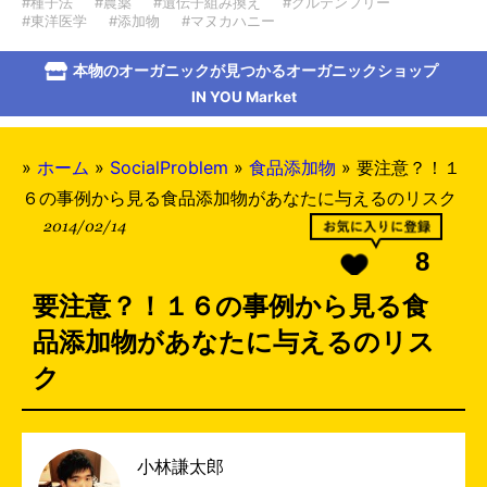
#種子法
#農薬
#遺伝子組み換え
#グルテンフリー
#東洋医学
#添加物
#マヌカハニー
本物のオーガニックが見つかるオーガニックショップ
IN YOU Market
»
ホーム
»
SocialProblem
»
食品添加物
»
要注意？！１
６の事例から見る食品添加物があなたに与えるのリスク
2014/02/14
8
要注意？！１６の事例から見る食
品添加物があなたに与えるのリス
ク
小林謙太郎