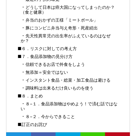
どうして日本は癌大国になってしまったのか？
（食と健康）
弁当のおかずの王様「ミートボール」
豚にコンビニ弁当与え奇形・死産続出
先天性異常児の出生率がふえているのはなぜ
か？
■６．リスクに対しての考え方
■７．食品添加物の見分け方
信頼できるお店で外食をしよう
無添加＝安全ではない
インスタント食品・総菜・加工食品は避ける
調味料は出来るだけ良いものを使う
■８．まとめ
８−１．食品添加物はやめよう！で済む話ではな
い
８−２．今からできること
■訂正のお詫び