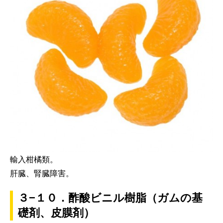
輸入柑橘類。
肝臓、腎臓障害。
３−１０．酢酸ビニル樹脂（ガムの基
礎剤、皮膜剤）