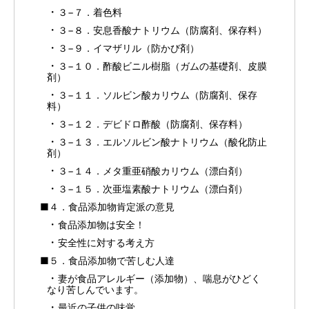
３−７．着色料
３−８．安息香酸ナトリウム（防腐剤、保存料）
３−９．イマザリル（防かび剤）
３−１０．酢酸ビニル樹脂（ガムの基礎剤、皮膜
剤）
３−１１．ソルビン酸カリウム（防腐剤、保存
料）
３−１２．デビドロ酢酸（防腐剤、保存料）
３−１３．エルソルビン酸ナトリウム（酸化防止
剤）
３−１４．メタ重亜硝酸カリウム（漂白剤）
３−１５．次亜塩素酸ナトリウム（漂白剤）
■４．食品添加物肯定派の意見
食品添加物は安全！
安全性に対する考え方
■５．食品添加物で苦しむ人達
妻が食品アレルギー（添加物）、喘息がひどく
なり苦しんでいます。
最近の子供の味覚