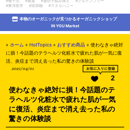
#種子法
#農薬
#遺伝子組み換え
#グルテンフリー
#東洋医学
#添加物
#マヌカハニー
本物のオーガニックが見つかるオーガニックショップ
IN YOU Market
»
ホーム
»
HotTopics
»
おすすめ商品
»
使わなきゃ絶対
に損！今話題のテラヘルツ化粧水で疲れた肌が一気に復
活、炎症まで消え去った私の驚きの体験談
2021/04/01
2
使わなきゃ絶対に損！今話題のテ
ラヘルツ化粧水で疲れた肌が一気
に復活、炎症まで消え去った私の
驚きの体験談