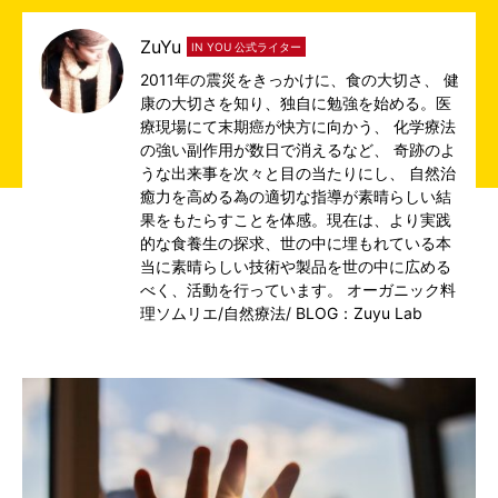
ZuYu
IN YOU 公式ライター
2011年の震災をきっかけに、食の大切さ、 健
康の大切さを知り、独自に勉強を始める。医
療現場にて末期癌が快方に向かう、 化学療法
の強い副作用が数日で消えるなど、 奇跡のよ
うな出来事を次々と目の当たりにし、 自然治
癒力を高める為の適切な指導が素晴らしい結
果をもたらすことを体感。現在は、より実践
的な食養生の探求、世の中に埋もれている本
当に素晴らしい技術や製品を世の中に広める
べく、活動を行っています。 オーガニック料
理ソムリエ/自然療法/
BLOG：Zuyu Lab