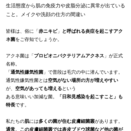
生活態度から肌の免疫力や皮脂分泌に異常が出ている
こと。メイクや洗顔の仕方の間違い
皆様は、俗に「
赤ニキビ
」
と呼ばれる炎症を起こすアク
ネ菌
をご存知でしょうか。
アクネ菌は「
プロピオニバクテリアムアクネス
」が正式
名称。
「
通気性嫌気性菌
」で普段は毛穴の中に潜んでいます。
通気性嫌気性菌とは
空気がない場所の方が増えやすい
が、
空気があっても増える
という
ある意味いい加減な菌。
「日和見感染を起こすこと」も
特長
です。
私たちの
肌
には
多くの菌が住む皮膚細菌叢
があります。
通常、この皮膚細菌叢では表皮ブドウ球菌など他の菌が