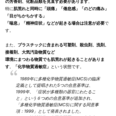
の芳香剤、化粧品類を見直す必要があります
。
特に
肌荒れと同時に「頭痛」「倦怠感」「のどの痛み」
「目がちかちかする」
「喘息」「精神症状」などが起きる場合は
注意が必要
で
す。
また、
プラスチックに含まれる可塑剤、殺虫剤、洗剤、
接着剤、大気汚染物質など
環境にまつわる物質でも肌荒れが起きることがありま
す
。
「化学物質過敏症」
という状態です。
1989年に多種化学物質過敏症(MCS)の臨床
定義として提唱された5つの合意基準は、
1999年、「症状が多種類の器官にわたるこ
と」という６つめの合意基準が追加され、
「多種化学物質過敏症(MCS)に関する同意事
項：1999」として発表されました。