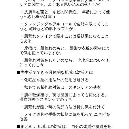
ケアに関する、よくある思い込みの落とし穴
皮膚常在菌とニキビの関係性。 年齢によって使
うべき化粧品は違う
クレンジングやアルコールで皮脂を取ってしま
うと 乾燥などの肌トラブルが。
肌荒れをメイクで隠すことは逆効果になること
もある
摩擦は、肌荒れのもと。 髪形や衣服の素材にま
で気を使っていますか。
肌荒れ対策をしたいのなら、 光老化についても
知っておこう
■実生活でできる具体的な肌荒れ対策とは
化粧品や薬の用法外の使用は避ける
秋冬でも紫外線対策は、スキンケアの基本
肌の乾燥感は、実は温度によっても変化する。
温度調整もスキンケアのうち
肌荒れが酷い時の洗顔方法は特に気を付けて
メイク道具や手指の状態に気を配って ニキビを
改善
■まとめ： 肌荒れの対策は、 自分の体質や肌質を把