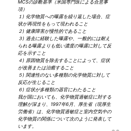
MCSの診断基準（米国専門医による合意事
項）
１) 化学物質への曝露を繰り返した場合、症
状が再現性をもって現われること
２) 健康障害が慢性的であること
３) 過去に経験した曝露や、一般的には耐え
られる曝露よりも低い濃度の曝露に対して反
応を示すこと
４) 原因物質を除去することによって、症状
が改善または治癒すること
５) 関連性のない多種類の化学物質に対して
反応が生じること
６) 症状が多種類の器官にわたること
我が国においても、化学物質過敏症に対する
理解が深まり、1997年6月、厚生省（現厚生
労働省）は、化学物質過敏症と室内空気中の
化学物質の関係について次のように発表して
います。