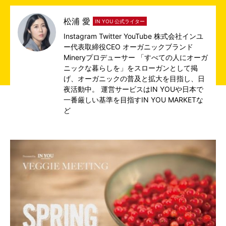
松浦 愛
IN YOU 公式ライター
Instagram
Twitter
YouTube
株式会社インユ
ー代表取締役CEO オーガニックブランド
Mineryプロデューサー 「すべての人にオーガ
ニックな暮らしを」をスローガンとして掲
げ、オーガニックの普及と拡大を目指し、日
夜活動中。 運営サービスは
IN YOU
や日本で
一番厳しい基準を目指す
IN YOU MARKET
な
ど