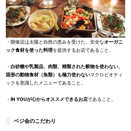
・開催店は太陽と自然の恵みを受けた、安全な
オーガニ
ック食材を使った料理
を提供するお店であること。
・
白砂糖や乳製品、肉類、精製された穀物を使わない、
固形の動物食材（魚類）も極力使わない
マクロビオティ
ックを意識したメニューであること。
・
IN YOUが心からオススメできるお店
であること。
ベジ会のこだわり