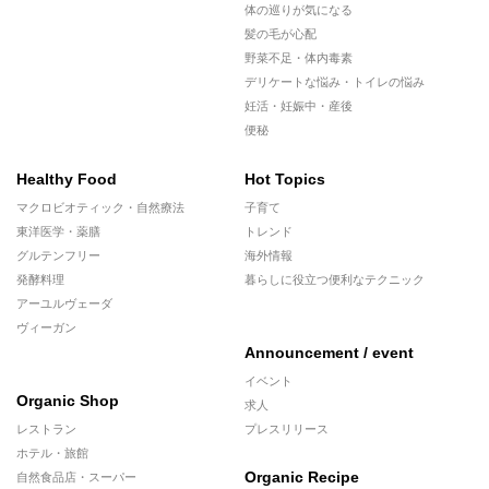
体の巡りが気になる
髪の毛が心配
野菜不足・体内毒素
デリケートな悩み・トイレの悩み
妊活・妊娠中・産後
便秘
Healthy Food
Hot Topics
マクロビオティック・自然療法
子育て
東洋医学・薬膳
トレンド
グルテンフリー
海外情報
発酵料理
暮らしに役立つ便利なテクニック
アーユルヴェーダ
ヴィーガン
Announcement / event
イベント
Organic Shop
求人
レストラン
プレスリリース
ホテル・旅館
Organic Recipe
自然食品店・スーパー