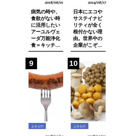
2018/06/01
2014/08/17
病気の時や、
日本にエコや
食欲がない時
サステイナビ
に活用したい
リティが全く
アーユルヴェ
根付かない理
ーダ万能浄化
由。世界中の
食＝キッチャ
企業がこぞっ
リーの作り方
て取り組む
SDGsへの遅
9
10
れ。それは日
本人・日本企
業と政府の意
識の低さにあ
った！
よみもの
よみもの