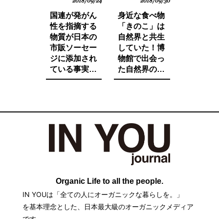
2018/09/24
2018/09/30
国連が発がん
身近な食べ物
性を指摘する
「きのこ」は
物質が日本の
自然界と共生
市販ソーセー
していた！博
ジに添加され
物館で出会っ
ている事実を
た自然界の法
ご存知です
則と栄養価が
か。たとえ子
増す調理法と
供が望んでも
は。
子供に食べさ
せたくないそ
の中身とは。
Organic Life to all the people.
IN YOUは「全ての人にオーガニックな暮らしを。」
を基本理念とした、日本最大級のオーガニックメディア
です。