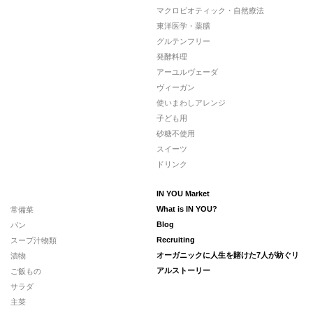
マクロビオティック・自然療法
東洋医学・薬膳
グルテンフリー
発酵料理
アーユルヴェーダ
ヴィーガン
使いまわしアレンジ
子ども用
砂糖不使用
スイーツ
ドリンク
IN YOU Market
常備菜
What is IN YOU?
パン
Blog
スープ汁物類
Recruiting
漬物
オーガニックに人生を賭けた7人が紡ぐリ
ご飯もの
アルストーリー
サラダ
主菜