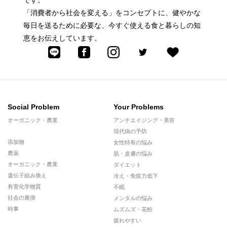
「消費者から社会を変える」をコンセプトに、健やかな
毎日を送るために必要な、今すぐ使える食と暮らしの知
恵をお伝えしています。
Social Problem
Your Problems
オーガニック・農業
アンチエイジング・美容
現代病の予防
添加物
女性特有の悩み
農薬
肌・皮膚の悩み
オーガニック・農業
ダイエット
遺伝子組み換え
冷え・免疫力低下
有害化学物質
不眠
社会の裏側
メンタルの悩み
時事
ムズムズ・花粉
疲れやすい