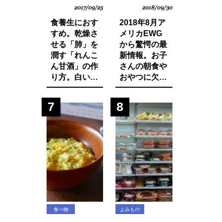
2017/09/25
2018/09/30
食養生におす
2018年8月ア
すめ。乾燥さ
メリカEWG
せる「肺」を
から驚愕の最
潤す「れんこ
新情報。お子
ん甘酒」の作
さんの朝食や
り方。白い食
おやつに欠か
材でカラダを
せないシリア
養おう。
ルから大量の
7
8
発がん性物質
グリホサート
が検出！
食べ物
よみもの