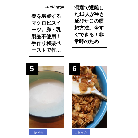
2018/09/30
洞窟で遭難し
た13人が生き
栗を堪能する
延びたこの瞑
マクロビスイ
想方法。今す
ーツ。卵・乳
ぐできる！非
製品不使用！
常時のために
手作り和栗ペ
知っておきた
ーストで作る
いマインド・
モンブランパ
マネージ。
フェの作り方
5
6
食べ物
よみもの