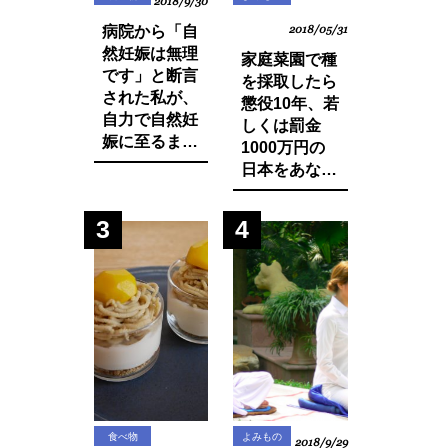
2018/9/30
病院から「自
2018/05/31
然妊娠は無理
家庭菜園で種
です」と断言
を採取したら
された私が、
懲役10年、若
自力で自然妊
しくは罰金
娠に至るまで
1000万円の
に実践した生
日本をあなた
活習慣と食べ
は想像できま
物の改善・身
すか？今まで
3
4
体の変化につ
登録品種のみ
いてお話しし
禁止されてい
ます。
た種採りや脇
芽挿しが原則
禁止の方向
に・・？
食べ物
よみもの
2018/9/29