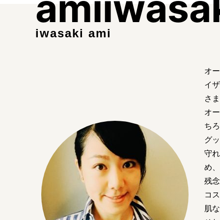
amiiwasa
iwasaki ami
オー
イザ
さま
オー
ちろ
グッ
守れ
め、
残念
コス
肌な