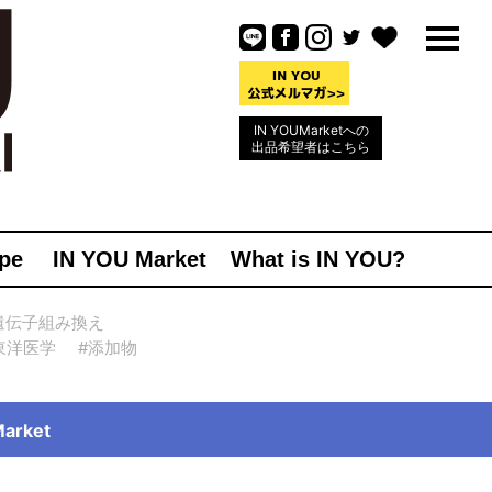
IN YOUMarketへの
出品希望者はこちら
pe
IN YOU Market
What is IN YOU?
遺伝子組み換え
東洋医学
#添加物
rket