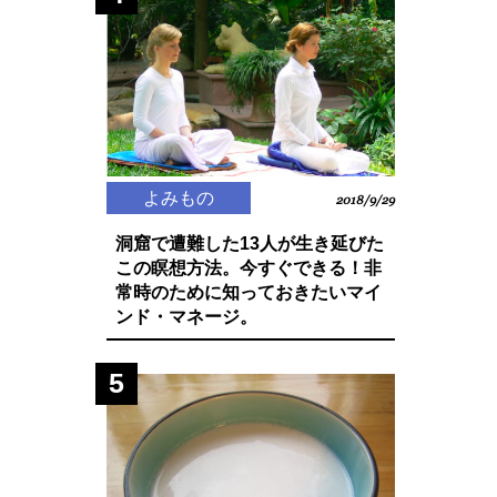
よみもの
2018/9/29
洞窟で遭難した13人が生き延びた
この瞑想方法。今すぐできる！非
常時のために知っておきたいマイ
ンド・マネージ。
5