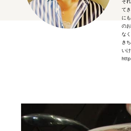
それ
てき
にも
のお
なく
きち
いけ
htt