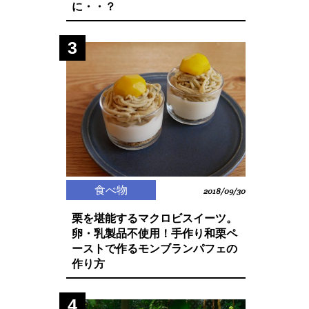
に・・？
3
食べ物
2018/09/30
栗を堪能するマクロビスイーツ。
卵・乳製品不使用！手作り和栗ペ
ーストで作るモンブランパフェの
作り方
4