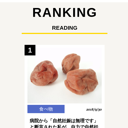
RANKING
READING
1
食べ物
2018/9/30
病院から「自然妊娠は無理です」
と断言された私が、自力で自然妊