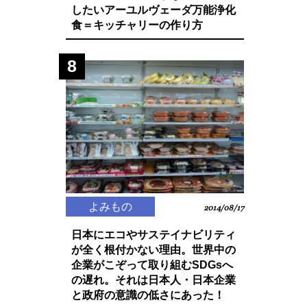
したいアーユルヴェーダ万能浄化
食＝キッチャリーの作り方
8
よみもの
2014/08/17
日本にエコやサステイナビリティ
が全く根付かない理由。世界中の
企業がこぞって取り組むSDGsへ
の遅れ。それは日本人・日本企業
と政府の意識の低さにあった！