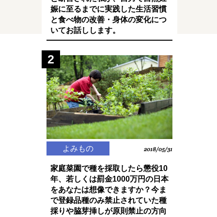
娠に至るまでに実践した生活習慣
と食べ物の改善・身体の変化につ
いてお話しします。
2
よみもの
2018/05/31
家庭菜園で種を採取したら懲役10
年、若しくは罰金1000万円の日本
をあなたは想像できますか？今ま
で登録品種のみ禁止されていた種
採りや脇芽挿しが原則禁止の方向