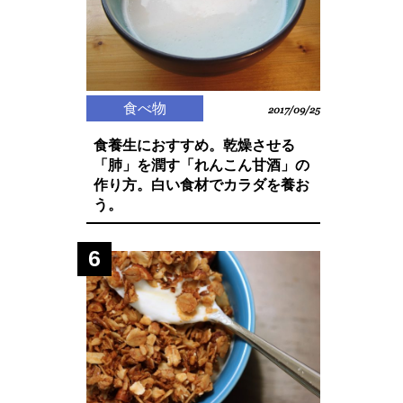
食べ物
2017/09/25
食養生におすすめ。乾燥させる
「肺」を潤す「れんこん甘酒」の
作り方。白い食材でカラダを養お
う。
6