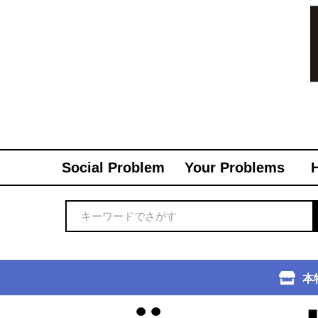
Social Problem
Your Problems
本