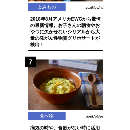
よみもの
2018/09/30
2018年8月アメリカEWGから驚愕
の最新情報。お子さんの朝食やお
やつに欠かせないシリアルから大
量の発がん性物質グリホサートが
検出！
7
食べ物
2018/06/01
病気の時や、食欲がない時に活用