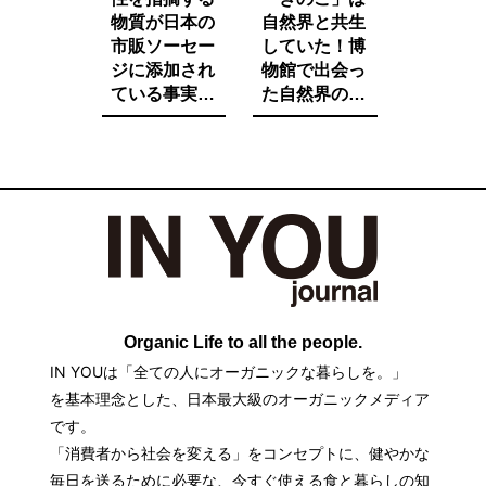
物質が日本の
自然界と共生
市販ソーセー
していた！博
ジに添加され
物館で出会っ
ている事実を
た自然界の法
ご存知です
則と栄養価が
か。たとえ子
増す調理法と
供が望んでも
は。
子供に食べさ
せたくないそ
の中身とは。
Organic Life to all the people.
IN YOUは「全ての人にオーガニックな暮らしを。」
を基本理念とした、日本最大級のオーガニックメディア
です。
「消費者から社会を変える」をコンセプトに、健やかな
毎日を送るために必要な、今すぐ使える食と暮らしの知