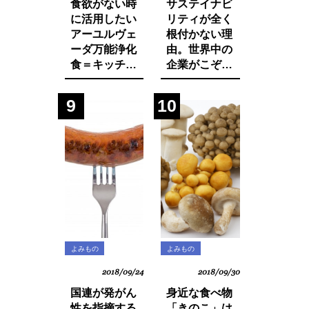
食欲がない時
サステイナビ
に活用したい
リティが全く
アーユルヴェ
根付かない理
ーダ万能浄化
由。世界中の
食＝キッチャ
企業がこぞっ
リーの作り方
て取り組む
SDGsへの遅
9
10
れ。それは日
本人・日本企
業と政府の意
識の低さにあ
った！
よみもの
よみもの
2018/09/24
2018/09/30
国連が発がん
身近な食べ物
性を指摘する
「きのこ」は