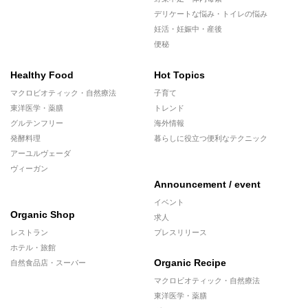
デリケートな悩み・トイレの悩み
妊活・妊娠中・産後
便秘
Healthy Food
Hot Topics
マクロビオティック・自然療法
子育て
東洋医学・薬膳
トレンド
グルテンフリー
海外情報
発酵料理
暮らしに役立つ便利なテクニック
アーユルヴェーダ
ヴィーガン
Announcement / event
イベント
Organic Shop
求人
レストラン
プレスリリース
ホテル・旅館
Organic Recipe
自然食品店・スーパー
マクロビオティック・自然療法
東洋医学・薬膳