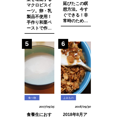
延びたこの瞑
マクロビスイ
想方法。今す
ーツ。卵・乳
ぐできる！非
製品不使用！
常時のために
手作り和栗ペ
知っておきた
ーストで作る
いマインド・
モンブランパ
マネージ。
フェの作り方
5
6
食べ物
よみもの
2017/09/25
2018/09/30
食養生におす
2018年8月ア