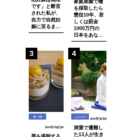
家庭菜園で種
です」と断言
を採取したら
された私が、
懲役10年、若
自力で自然妊
しくは罰金
娠に至るまで
1000万円の
に実践した生
日本をあなた
活習慣と食べ
は想像できま
物の改善・身
すか？今まで
3
4
体の変化につ
登録品種のみ
いてお話しし
禁止されてい
ます。
た種採りや脇
芽挿しが原則
禁止の方向
に・・？
食べ物
よみもの
2018/9/29
2018/09/30
洞窟で遭難し
た13人が生き
栗を堪能する