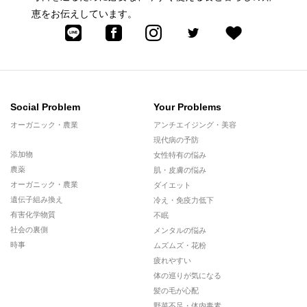
恵をお伝えしています。
Social Problem
Your Problems
オーガニック・農業
アンチエイジング・美容
現代病の予防
添加物
女性特有の悩み
農薬
肌・皮膚の悩み
オーガニック・農業
ダイエット
遺伝子組み換え
冷え・免疫力低下
有害化学物質
不眠
社会の裏側
メンタルの悩み
時事
ムズムズ・花粉
疲れやすい
体の巡りが気になる
髪の毛が心配
野菜不足・体内毒素