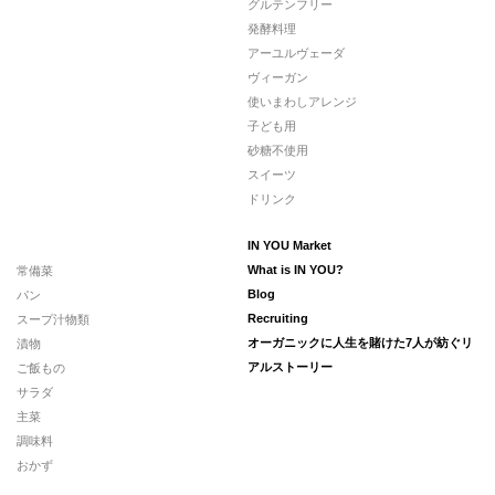
グルテンフリー
発酵料理
アーユルヴェーダ
ヴィーガン
使いまわしアレンジ
子ども用
砂糖不使用
スイーツ
ドリンク
IN YOU Market
常備菜
What is IN YOU?
パン
Blog
スープ汁物類
Recruiting
漬物
オーガニックに人生を賭けた7人が紡ぐリ
ご飯もの
アルストーリー
サラダ
主菜
調味料
おかず