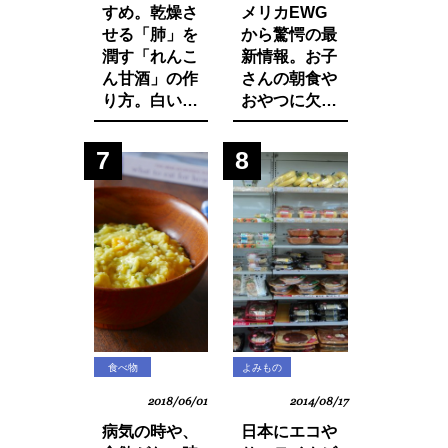
すめ。乾燥さ
メリカEWG
せる「肺」を
から驚愕の最
潤す「れんこ
新情報。お子
ん甘酒」の作
さんの朝食や
り方。白い食
おやつに欠か
材でカラダを
せないシリア
養おう。
ルから大量の
7
8
発がん性物質
グリホサート
が検出！
食べ物
よみもの
2018/06/01
2014/08/17
病気の時や、
日本にエコや