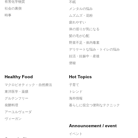
有害化学物質
不眠
社会の裏側
メンタルの悩み
時事
ムズムズ・花粉
疲れやすい
体の巡りが気になる
髪の毛が心配
野菜不足・体内毒素
デリケートな悩み・トイレの悩み
妊活・妊娠中・産後
便秘
Healthy Food
Hot Topics
マクロビオティック・自然療法
子育て
東洋医学・薬膳
トレンド
グルテンフリー
海外情報
発酵料理
暮らしに役立つ便利なテクニック
アーユルヴェーダ
ヴィーガン
Announcement / event
イベント