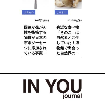
よみもの
よみもの
2018/09/24
2018/09/30
国連が発がん
身近な食べ物
性を指摘する
「きのこ」は
物質が日本の
自然界と共生
市販ソーセー
していた！博
ジに添加され
物館で出会っ
ている事実を
た自然界の法
ご存知です
則と栄養価が
か。たとえ子
増す調理法と
供が望んでも
は。
子供に食べさ
せたくないそ
の中身とは。