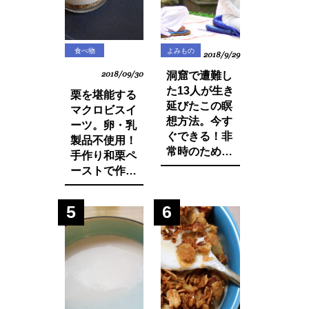
食べ物
よみもの
2018/9/29
2018/09/30
洞窟で遭難し
た13人が生き
栗を堪能する
延びたこの瞑
マクロビスイ
想方法。今す
ーツ。卵・乳
ぐできる！非
製品不使用！
常時のために
手作り和栗ペ
知っておきた
ーストで作る
いマインド・
モンブランパ
マネージ。
フェの作り方
5
6