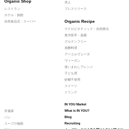
Organic Shop
求人
レストラン
プレスリリース
ホテル・旅館
Organic Recipe
自然食品店・スーパー
マクロビオティック・自然療法
東洋医学・薬膳
グルテンフリー
発酵料理
アーユルヴェーダ
ヴィーガン
使いまわしアレンジ
子ども用
砂糖不使用
スイーツ
ドリンク
IN YOU Market
常備菜
What is IN YOU?
パン
Blog
スープ汁物類
Recruiting