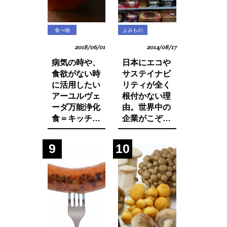
食べ物
よみもの
2018/06/01
2014/08/17
病気の時や、
日本にエコや
食欲がない時
サステイナビ
に活用したい
リティが全く
アーユルヴェ
根付かない理
ーダ万能浄化
由。世界中の
食＝キッチャ
企業がこぞっ
リーの作り方
て取り組む
SDGsへの遅
9
10
れ。それは日
本人・日本企
業と政府の意
識の低さにあ
った！