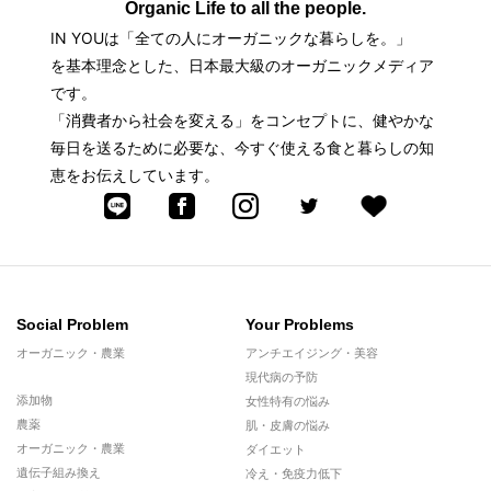
Organic Life to all the people.
IN YOUは「全ての人にオーガニックな暮らしを。」
を基本理念とした、日本最大級のオーガニックメディア
です。
「消費者から社会を変える」をコンセプトに、健やかな
毎日を送るために必要な、今すぐ使える食と暮らしの知
恵をお伝えしています。
Social Problem
Your Problems
オーガニック・農業
アンチエイジング・美容
現代病の予防
添加物
女性特有の悩み
農薬
肌・皮膚の悩み
オーガニック・農業
ダイエット
遺伝子組み換え
冷え・免疫力低下