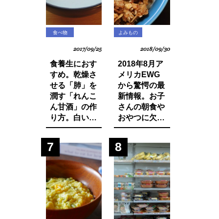
食べ物
よみもの
2017/09/25
2018/09/30
食養生におす
2018年8月ア
すめ。乾燥さ
メリカEWG
せる「肺」を
から驚愕の最
潤す「れんこ
新情報。お子
ん甘酒」の作
さんの朝食や
り方。白い食
おやつに欠か
材でカラダを
せないシリア
養おう。
ルから大量の
7
8
発がん性物質
グリホサート
が検出！