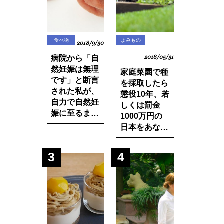
食べ物
よみもの
2018/9/30
病院から「自
2018/05/31
然妊娠は無理
家庭菜園で種
です」と断言
を採取したら
された私が、
懲役10年、若
自力で自然妊
しくは罰金
娠に至るまで
1000万円の
に実践した生
日本をあなた
活習慣と食べ
は想像できま
物の改善・身
すか？今まで
3
4
体の変化につ
登録品種のみ
いてお話しし
禁止されてい
ます。
た種採りや脇
芽挿しが原則
禁止の方向
に・・？