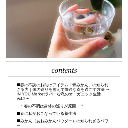
contents
■春の不調のお助けアイテム「青みかん」の知られ
ざる力｜体の巡りを整えて快適な春を過ごす方法 〜
IN YOU Marketラバーな私のオーガニック生活
Vol.2〜
春の不調は身体の巡りが原因！？
■春に私がおこなっている養生法
■みかん（あおみかんパウダー）の知られざるパワ
ー