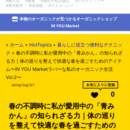
#種子法
#農薬
#遺伝子組み換え
#グルテンフリー
#東洋医学
#添加物
#マヌカハニー
本物のオーガニックが見つかるオーガニックショップ
IN YOU Market
»
ホーム
»
HotTopics
»
暮らしに役立つ便利なテクニッ
ク
»
春の不調時に私が愛用中の「青みかん」の知られざ
る力｜体の巡りを整えて快適な春を過ごすためのアイテ
ム〜IN YOU Marketラバーな私のオーガニック生活
Vol.2〜
2019/04/07
0
春の不調時に私が愛用中の「青み
かん」の知られざる力｜体の巡り
を整えて快適な春を過ごすための