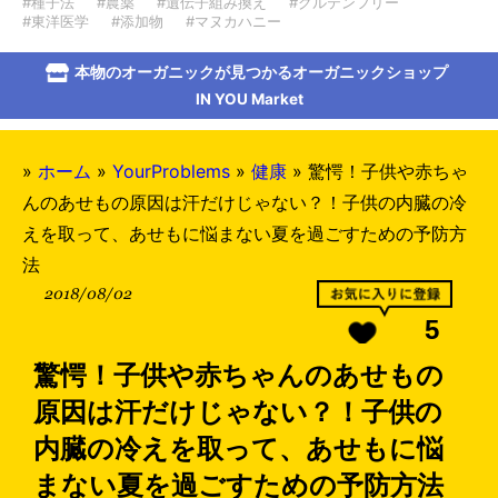
#種子法
#農薬
#遺伝子組み換え
#グルテンフリー
#東洋医学
#添加物
#マヌカハニー
本物のオーガニックが見つかるオーガニックショップ
IN YOU Market
»
ホーム
»
YourProblems
»
健康
»
驚愕！子供や赤ちゃ
んのあせもの原因は汗だけじゃない？！子供の内臓の冷
えを取って、あせもに悩まない夏を過ごすための予防方
法
2018/08/02
5
驚愕！子供や赤ちゃんのあせもの
原因は汗だけじゃない？！子供の
内臓の冷えを取って、あせもに悩
まない夏を過ごすための予防方法