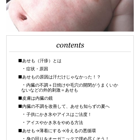
contents
■あせも（汗疹）とは
症状・原因
■あせもの原因は汗だけじゃなかった！？
内臓の不調＋日焼けや毛穴の開閉がうまくいか
ないなどの外的刺激＝あせも
■皮膚は内臓の鏡
■内臓の不調を改善して、あせも知らずの夏へ
子供にかき氷やアイスはご法度！
アイスやかき氷をやめる方法
■あせも→薄着にする→冷えるの悪循環
身の回りをオーガニックで埋め尽くそう！