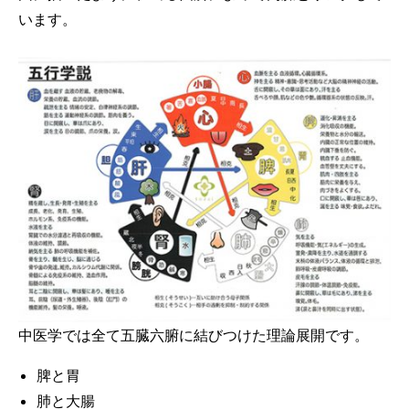
います。
中医学では全て五臓六腑に結びつけた理論展開です。
脾と胃
肺と大腸