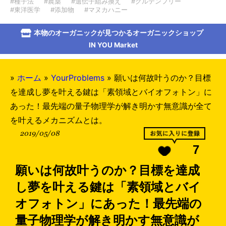
#種子法
#農薬
#遺伝子組み換え
#グルテンフリー
#東洋医学
#添加物
#マヌカハニー
本物のオーガニックが見つかるオーガニックショップ
IN YOU Market
»
ホーム
»
YourProblems
»
願いは何故叶うのか？目標
を達成し夢を叶える鍵は「素領域とバイオフォトン」に
あった！最先端の量子物理学が解き明かす無意識が全て
を叶えるメカニズムとは。
2019/05/08
7
願いは何故叶うのか？目標を達成
し夢を叶える鍵は「素領域とバイ
オフォトン」にあった！最先端の
量子物理学が解き明かす無意識が