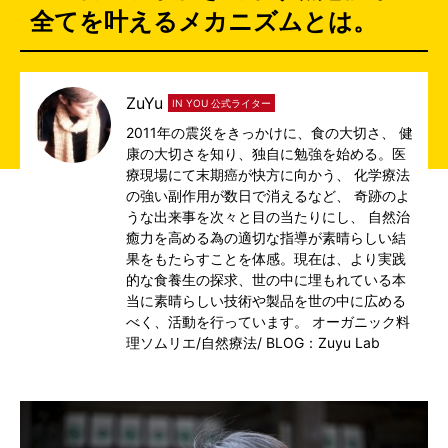
全てを叶えるメカニズムとは。
ZuYu
IN YOU 公式ライター
2011年の震災をきっかけに、食の大切さ、 健
康の大切さを知り、独自に勉強を始める。医
療現場にて末期癌が快方に向かう、 化学療法
の強い副作用が数日で消えるなど、 奇跡のよ
うな出来事を次々と目の当たりにし、 自然治
癒力を高める為の適切な指導が素晴らしい結
果をもたらすことを体感。現在は、より実践
的な食養生の探求、世の中に埋もれている本
当に素晴らしい技術や製品を世の中に広める
べく、活動を行っています。 オーガニック料
理ソムリエ/自然療法/
BLOG：Zuyu Lab